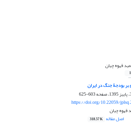
ید قهوه چیان
1
 بر بودجۀ جنگ در ایران
603-625
https://doi.org/10.22059/jplsq
 قهوه چیان
اصل مقاله
318.57 K