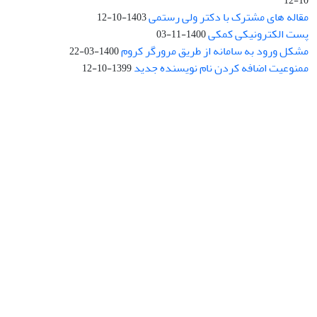
10-12
مقاله های مشترک با دکتر ولی رستمی
1403-10-12
پست الکترونیکی کمکی
1400-11-03
مشکل ورود به سامانه از طریق مرورگر کروم
1400-03-22
ممنوعیت اضافه کردن نام نویسنده جدید
1399-10-12
نشانی: تهران، خیابان جمهوری‌اسلامی، خیابان اردیبهشت، نبش خیابان
کمال‌زاده، شماره 43.
کد پستی: 1316683117
تلفن: 66414424-021 (تماس صرفاً از ساعت 9 الی 13 روزهای فرد)
پست الکترونیکی:
jplsq@ut.ac.ir
Creative Commons Attribution 4.0
This work is licensed under a
International License