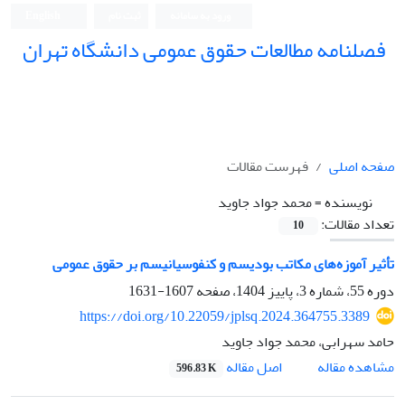
ورود به سامانه
ثبت نام
English
فصلنامه مطالعات حقوق عمومی دانشگاه تهران
دانشکده حقوق و علوم سیاسی دانشگاه تهران
صفحه اصلی
فهرست مقالات
نویسنده =
محمد جواد جاوید
تعداد مقالات:
10
تأثیر آموزه‌های مکاتب بودیسم و کنفوسیانیسم بر حقوق عمومی
دوره 55، شماره 3، پاییز 1404، صفحه
1607-1631
https://doi.org/10.22059/jplsq.2024.364755.3389
حامد سهرابی، محمد جواد جاوید
اصل مقاله
مشاهده مقاله
596.83 K