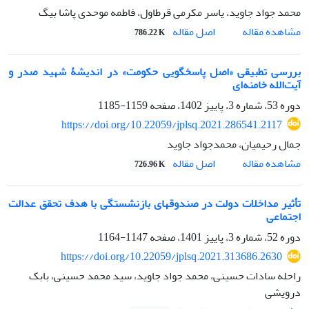
محمد جواد جاوید، یاسر مکرمی قرطاول، فاطمه موحدی پاشا بیگ
اصل مقاله
مشاهده مقاله
786.22 K
بررسی تطبیقی «اصل پاسخگویی حکومت» در اندیشۀ شهید صدر و
آیت‌الله خامنه‌ای
دوره 53، شماره 3، پاییز 1402، صفحه
1159-1185
https://doi.org/10.22059/jplsq.2021.286541.2117
جمال رحیمیان، محمدجواد جاوید
اصل مقاله
مشاهده مقاله
726.96 K
تأثیر مداخلات دولت در صندوق‏های بازنشستگی با هدف تحقق عدالت
اجتماعی
دوره 52، شماره 3، پاییز 1401، صفحه
1147-1164
https://doi.org/10.22059/jplsq.2021.313686.2630
راحله سادات حسینی، محمد جواد جاوید، سید محمد حسینی، بابک
درویشی