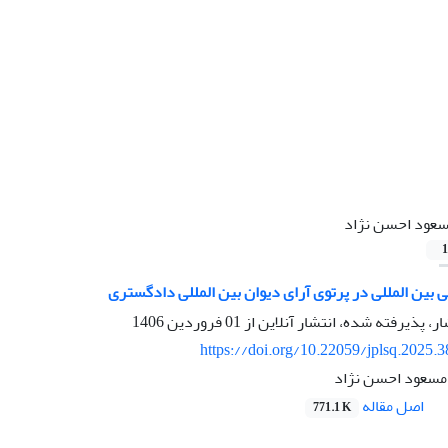
عود احسن نژاد
1
 بین ‏المللی در پرتوی آرای دیوان بین‏ المللی دادگستری
ار، پذیرفته شده، انتشار آنلاین از
01 فروردین 1406
https://doi.org/10.22059/jplsq.2025.
مسعود احسن نژاد
اصل مقاله
771.1 K