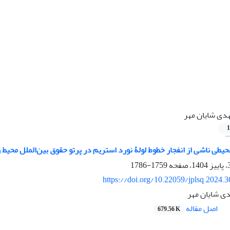
دی شایان مهر
1
طی ناشی از انفجار خطوط لولۀ نورد ‌استریم در پرتو ‏حقوق بین‌الملل محیط 
1759-1786
https://doi.org/10.22059/jplsq.2024.
دی شایان مهر
اصل مقاله
679.56 K