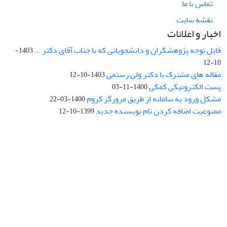
تماس با ما
نقشه سایت
اخبار و اعلانات
قابل توجه پژوهشگران و دانشجویانی که با جناب آقای دکتر ...
1403-
10-12
مقاله های مشترک با دکتر ولی رستمی
1403-10-12
پست الکترونیکی کمکی
1400-11-03
مشکل ورود به سامانه از طریق مرورگر کروم
1400-03-22
ممنوعیت اضافه کردن نام نویسنده جدید
1399-10-12
نشانی: تهران، خیابان جمهوری‌اسلامی، خیابان اردیبهشت، نبش خیابان
کمال‌زاده، شماره 43.
کد پستی: 1316683117
تلفن: 66414424-021 (تماس صرفاً از ساعت 9 الی 13 روزهای فرد)
پست الکترونیکی:
jplsq@ut.ac.ir