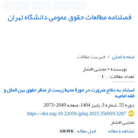
ورود به سامانه
ثبت نام
English
فصلنامه مطالعات حقوق عمومی دانشگاه تهران
دانشکده حقوق و علوم سیاسی دانشگاه تهران
صفحه اصلی
فهرست مقالات
نویسنده =
مجتبی افشار
تعداد مقالات:
1
استناد به دفاع ضرورت در حوزۀ محیط ‏زیست از منظر حقوق بین ‏الملل و
فقه امامیه
دوره 55، شماره 3، پاییز 1404، صفحه
2049-2073
https://doi.org/10.22059/jplsq.2023.356919.3287
مجتبی افشار
اصل مقاله
مشاهده مقاله
630.99 K