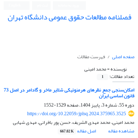
ورود به سامانه
ثبت نام
English
فصلنامه مطالعات حقوق عمومی دانشگاه تهران
دانشکده حقوق و علوم سیاسی دانشگاه تهران
صفحه اصلی
فهرست مقالات
نویسنده =
محمد امینی
تعداد مقالات:
1
امکان‌سنجی جمع نظرهای هرمنوتیکی شلایر ماخر و گادامر در اصل 73
قانون اساسی ایران
دوره 55، شماره 3، پاییز 1404، صفحه
1529-1552
https://doi.org/10.22059/jplsq.2024.375965.3525
محمد امینی، محمد مهدی الشریف، حسن پور بافرانی، مهدی شهابی
اصل مقاله
مشاهده مقاله
667.02 K