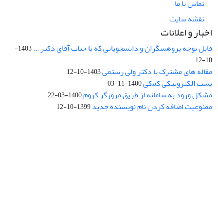
تماس با ما
نقشه سایت
اخبار و اعلانات
قابل توجه پژوهشگران و دانشجویانی که با جناب آقای دکتر ...
1403-
10-12
مقاله های مشترک با دکتر ولی رستمی
1403-10-12
پست الکترونیکی کمکی
1400-11-03
مشکل ورود به سامانه از طریق مرورگر کروم
1400-03-22
ممنوعیت اضافه کردن نام نویسنده جدید
1399-10-12
نشانی: تهران، خیابان جمهوری‌اسلامی، خیابان اردیبهشت، نبش خیابان
کمال‌زاده، شماره 43.
کد پستی: 1316683117
تلفن: 66414424-021 (تماس صرفاً از ساعت 9 الی 13 روزهای فرد)
پست الکترونیکی:
jplsq@ut.ac.ir