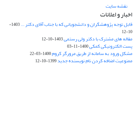
نقشه سایت
اخبار و اعلانات
قابل توجه پژوهشگران و دانشجویانی که با جناب آقای دکتر ...
1403-
10-12
مقاله های مشترک با دکتر ولی رستمی
1403-10-12
پست الکترونیکی کمکی
1400-11-03
مشکل ورود به سامانه از طریق مرورگر کروم
1400-03-22
ممنوعیت اضافه کردن نام نویسنده جدید
1399-10-12
نشانی: تهران، خیابان جمهوری‌اسلامی، خیابان اردیبهشت، نبش خیابان
کمال‌زاده، شماره 43.
کد پستی: 1316683117
تلفن: 66414424-021 (تماس صرفاً از ساعت 9 الی 13 روزهای فرد)
پست الکترونیکی:
jplsq@ut.ac.ir