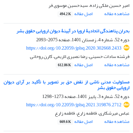
امیر حسین ملکی زاده، سیدحسین موسوی فر
اصل مقاله
مشاهده مقاله
494.2 K
بحران پناهندگی اتحادیۀ اروپا در آیینۀ دیوان اروپایی حقوق بشر
دوره 52، شماره 4، زمستان 1401، صفحه
2075-2093
https://doi.org/10.22059/jplsq.2020.302668.2433
فرشته سادات حسینی، رضا نصیری لاریمی، کارن روحانی
اصل مقاله
مشاهده مقاله
612.86 K
مسئولیت مدنی ناشی از نقض حق بر تصویر با تأکید بر آرای دیوان
اروپایی حقوق بشر
دوره 52، شماره 3، پاییز 1401، صفحه
1273-1298
https://doi.org/10.22059/jplsq.2021.319876.2712
عباس میرشکاری، فاطمه زارع، فاطمه زارع
اصل مقاله
مشاهده مقاله
669.6 K