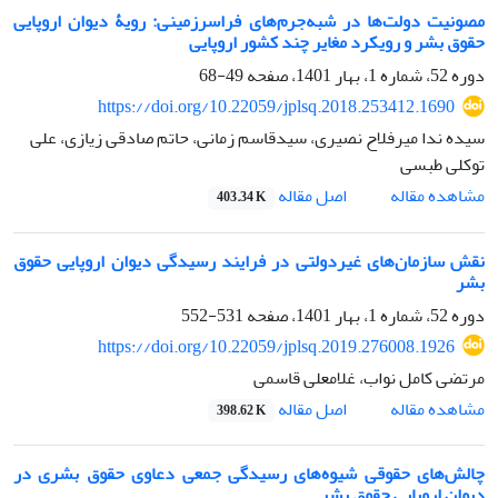
مصونیت دولت‌ها در شبه‌جرم‌های فراسرزمینی: رویۀ دیوان اروپایی
حقوق بشر و رویکرد مغایر چند کشور اروپایی
دوره 52، شماره 1، بهار 1401، صفحه
49-68
https://doi.org/10.22059/jplsq.2018.253412.1690
سیده ندا میرفلاح نصیری، سیدقاسم زمانی، حاتم صادقی زیازی، علی
توکلی طبسی
اصل مقاله
مشاهده مقاله
403.34 K
نقش سازمان‌های غیردولتی در فرایند رسیدگی دیوان اروپایی حقوق
بشر
دوره 52، شماره 1، بهار 1401، صفحه
531-552
https://doi.org/10.22059/jplsq.2019.276008.1926
مرتضی کامل نواب، غلامعلی قاسمی
اصل مقاله
مشاهده مقاله
398.62 K
چالش‌های حقوقی شیوه‌های رسیدگی جمعی دعاوی حقوق بشری در
دیوان اروپایی حقوق بشر