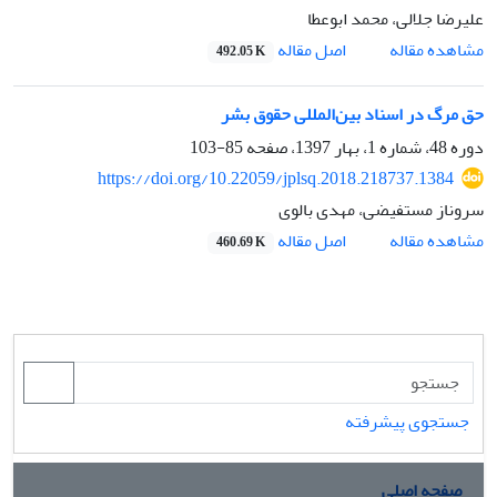
علیرضا جلالی، محمد ابوعطا
اصل مقاله
مشاهده مقاله
492.05 K
حق مرگ در اسناد بین‌المللی حقوق بشر
دوره 48، شماره 1، بهار 1397، صفحه
85-103
https://doi.org/10.22059/jplsq.2018.218737.1384
سروناز مستفیضی، مهدی بالوی
اصل مقاله
مشاهده مقاله
460.69 K
جستجوی پیشرفته
صفحه اصلی