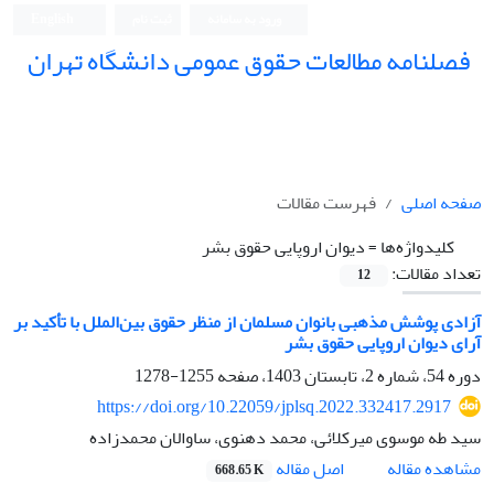
ورود به سامانه
ثبت نام
English
فصلنامه مطالعات حقوق عمومی دانشگاه تهران
دانشکده حقوق و علوم سیاسی دانشگاه تهران
صفحه اصلی
فهرست مقالات
کلیدواژه‌ها =
دیوان اروپایی حقوق بشر
تعداد مقالات:
12
آزادی پوشش مذهبی بانوان مسلمان از منظر حقوق بین‌الملل با تأکید بر
آرای دیوان اروپایی حقوق بشر
دوره 54، شماره 2، تابستان 1403، صفحه
1255-1278
https://doi.org/10.22059/jplsq.2022.332417.2917
سید طه موسوی میرکلائی، محمد دهنوی، ساوالان محمدزاده
اصل مقاله
مشاهده مقاله
668.65 K