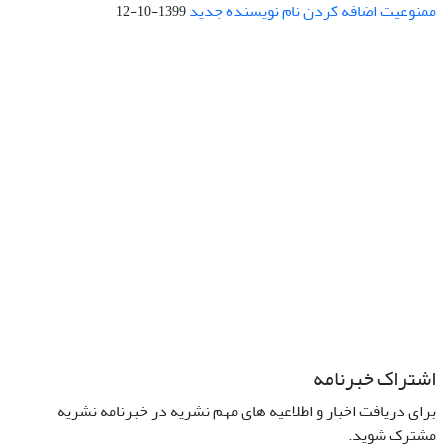
ممنوعیت اضافه کردن نام نویسنده جدید
1399-10-12
نشانی: تهران، خیابان جمهوری‌اسلامی، خیابان اردیبهشت، نبش خیابان
کمال‌زاده، شماره 43.
کد پستی: 1316683117
تلفن: 66414424-021 (تماس صرفاً از ساعت 9 الی 13 روزهای فرد)
پست الکترونیکی:
jplsq@ut.ac.ir
Creative Commons Attribution 4.0
This work is licensed under a
International License
اشتراک خبرنامه
برای دریافت اخبار و اطلاعیه های مهم نشریه در خبرنامه نشریه
مشترک شوید.