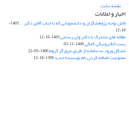
نقشه سایت
اخبار و اعلانات
قابل توجه پژوهشگران و دانشجویانی که با جناب آقای دکتر ...
1403-
10-12
مقاله های مشترک با دکتر ولی رستمی
1403-10-12
پست الکترونیکی کمکی
1400-11-03
مشکل ورود به سامانه از طریق مرورگر کروم
1400-03-22
ممنوعیت اضافه کردن نام نویسنده جدید
1399-10-12
نشانی: تهران، خیابان جمهوری‌اسلامی، خیابان اردیبهشت، نبش خیابان
کمال‌زاده، شماره 43.
کد پستی: 1316683117
تلفن: 66414424-021 (تماس صرفاً از ساعت 9 الی 13 روزهای فرد)
پست الکترونیکی:
jplsq@ut.ac.ir