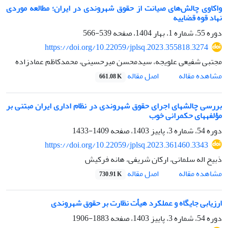
واکاوی چالش‌های صیانت از حقوق شهروندی در ایران؛ مطالعه موردی
نهاد قوه قضاییه
دوره 55، شماره 1، بهار 1404، صفحه
539-566
https://doi.org/10.22059/jplsq.2023.355818.3274
مجتبی شفیعی علویجه، سیدمحسن میرحسینی، محمدکاظم عمادزاده
اصل مقاله
مشاهده مقاله
661.08 K
بررسی چالش‏های اجرای حقوق شهروندی در نظام اداری ایران مبتنی بر
مؤلفه‏های حکمرانی خوب
دوره 54، شماره 3، پاییز 1403، صفحه
1409-1433
https://doi.org/10.22059/jplsq.2023.361460.3343
ذبیح اله سلمانی، ارکان شریفی، هانه فرکیش
اصل مقاله
مشاهده مقاله
730.91 K
ارزیابی‎ ‎جایگاه و عملکرد هیأت نظارت بر حقوق شهروندی
دوره 54، شماره 3، پاییز 1403، صفحه
1883-1906