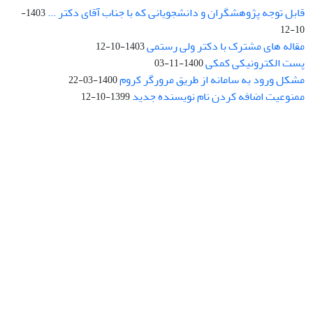
قابل توجه پژوهشگران و دانشجویانی که با جناب آقای دکتر ...
1403-
10-12
مقاله های مشترک با دکتر ولی رستمی
1403-10-12
پست الکترونیکی کمکی
1400-11-03
مشکل ورود به سامانه از طریق مرورگر کروم
1400-03-22
ممنوعیت اضافه کردن نام نویسنده جدید
1399-10-12
نشانی: تهران، خیابان جمهوری‌اسلامی، خیابان اردیبهشت، نبش خیابان
کمال‌زاده، شماره 43.
کد پستی: 1316683117
تلفن: 66414424-021 (تماس صرفاً از ساعت 9 الی 13 روزهای فرد)
پست الکترونیکی:
jplsq@ut.ac.ir
Creative Commons Attribution 4.0
This work is licensed under a