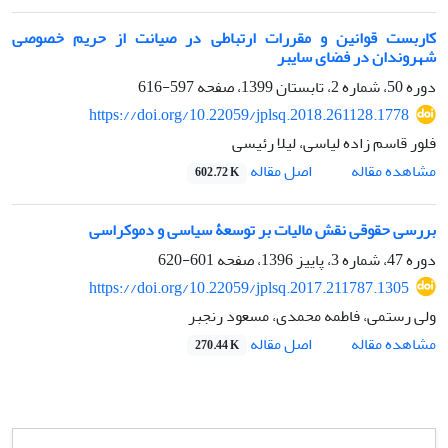
کاربست قوانین و مقررات ارتباطی در صیانت از حریم خصوصی
شهروندان در فضای سایبر
دوره 50، شماره 2، تابستان 1399، صفحه
597-616
https://doi.org/10.22059/jplsq.2018.261128.1778
فلور قاسم زاده لیاسی، لیلا رئیسی
اصل مقاله
مشاهده مقاله
602.72 K
بررسی حقوقی نقش مالیات بر توسعۀ سیاسی و دموکراسی
دوره 47، شماره 3، پاییز 1396، صفحه
601-620
https://doi.org/10.22059/jplsq.2017.211787.1305
ولی رستمی، فاطمه محمدی، مسعود رنجبر
اصل مقاله
مشاهده مقاله
270.44 K