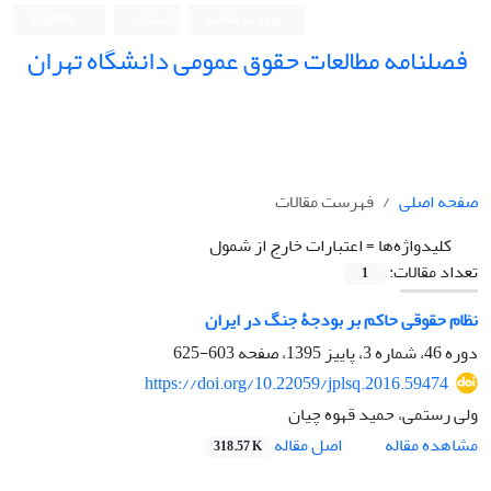
ورود به سامانه
ثبت نام
English
فصلنامه مطالعات حقوق عمومی دانشگاه تهران
دانشکده حقوق و علوم سیاسی دانشگاه تهران
صفحه اصلی
فهرست مقالات
کلیدواژه‌ها =
اعتبارات خارج از شمول
تعداد مقالات:
1
نظام حقوقی حاکم بر بودجۀ جنگ در ایران
دوره 46، شماره 3، پاییز 1395، صفحه
603-625
https://doi.org/10.22059/jplsq.2016.59474
ولی رستمی، حمید قهوه چیان
اصل مقاله
مشاهده مقاله
318.57 K