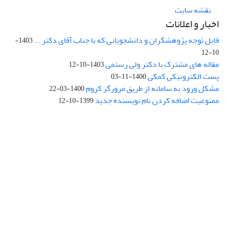
نقشه سایت
اخبار و اعلانات
قابل توجه پژوهشگران و دانشجویانی که با جناب آقای دکتر ...
1403-
10-12
مقاله های مشترک با دکتر ولی رستمی
1403-10-12
پست الکترونیکی کمکی
1400-11-03
مشکل ورود به سامانه از طریق مرورگر کروم
1400-03-22
ممنوعیت اضافه کردن نام نویسنده جدید
1399-10-12
نشانی: تهران، خیابان جمهوری‌اسلامی، خیابان اردیبهشت، نبش خیابان
کمال‌زاده، شماره 43.
کد پستی: 1316683117
تلفن: 66414424-021 (تماس صرفاً از ساعت 9 الی 13 روزهای فرد)
پست الکترونیکی:
jplsq@ut.ac.ir