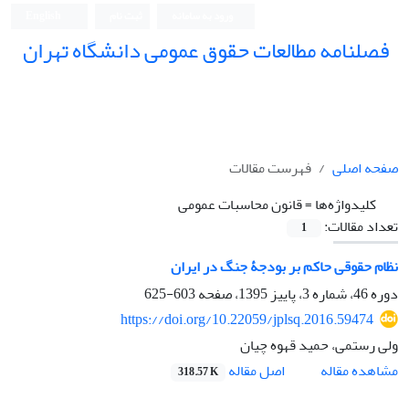
ورود به سامانه
ثبت نام
English
فصلنامه مطالعات حقوق عمومی دانشگاه تهران
دانشکده حقوق و علوم سیاسی دانشگاه تهران
صفحه اصلی
فهرست مقالات
کلیدواژه‌ها =
قانون محاسبات عمومی
تعداد مقالات:
1
نظام حقوقی حاکم بر بودجۀ جنگ در ایران
دوره 46، شماره 3، پاییز 1395، صفحه
603-625
https://doi.org/10.22059/jplsq.2016.59474
ولی رستمی، حمید قهوه چیان
اصل مقاله
مشاهده مقاله
318.57 K