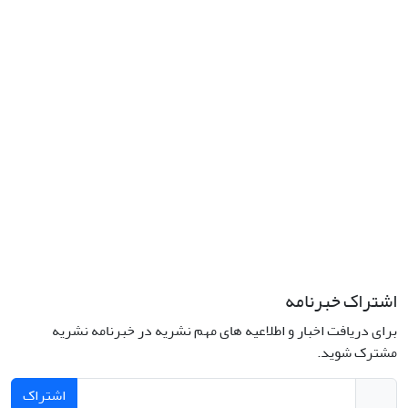
نشانی: تهران، خیابان جمهوری‌اسلامی، خیابان اردیبهشت، نبش خیابان
کمال‌زاده، شماره 43.
کد پستی: 1316683117
تلفن: 66414424-021 (تماس صرفاً از ساعت 9 الی 13 روزهای فرد)
پست الکترونیکی:
jplsq@ut.ac.ir
Creative Commons Attribution 4.0
This work is licensed under a
International License
اشتراک خبرنامه
برای دریافت اخبار و اطلاعیه های مهم نشریه در خبرنامه نشریه
مشترک شوید.
اشتراک