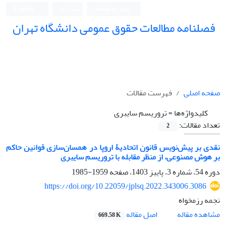
ورود به سامانه
ثبت نام
English
فصلنامه مطالعات حقوق عمومی دانشگاه تهران
دانشکده حقوق و علوم سیاسی دانشگاه تهران
صفحه اصلی
فهرست مقالات
کلیدواژه‌ها =
تروریسم سایبری
تعداد مقالات:
2
نقدی بر پیش‌نویس قانون اتحادیۀ اروپا در همسان‌سازی قوانین حاکم
بر ‏هوش مصنوعی، از منظر مقابله با تروریسم سایبری
دوره 54، شماره 3، پاییز 1403، صفحه
1959-1985
https://doi.org/10.22059/jplsq.2022.343006.3086
نجمه رزمخواه
اصل مقاله
مشاهده مقاله
669.58 K