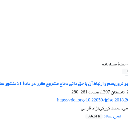
حملۀ مسلحانه
1
ریسم و ارتباط آن با حق ذاتی دفاع مشروع مقرر در مادۀ 51 منشور سازمان ملل متحد
261-280
https://doi.org/10.22059/jplsq.2018.
ی، مجید کورکی‌نژاد قرایی
اصل مقاله
566.04 K