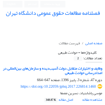
ورود به سامانه
ثبت نام
English
فصلنامه مطالعات حقوق عمومی دانشگاه تهران
دانشکده حقوق و علوم سیاسی دانشگاه تهران
صفحه اصلی
فهرست مقالات
کلیدواژه‌ها =
حوادث طبیعی
تعداد مقالات:
2
وظایف و اختیارات متقابل دولت آسیب‌دیده و سازمان‌های بین‌المللی در
امدادرسانی حوادث طبیعی
دوره 47، شماره 3، پاییز 1396، صفحه
647-664
https://doi.org/10.22059/jplsq.2017.226814.1460
موسی پاشابنیاد، نسرین مصفا
اصل مقاله
مشاهده مقاله
348.87 K