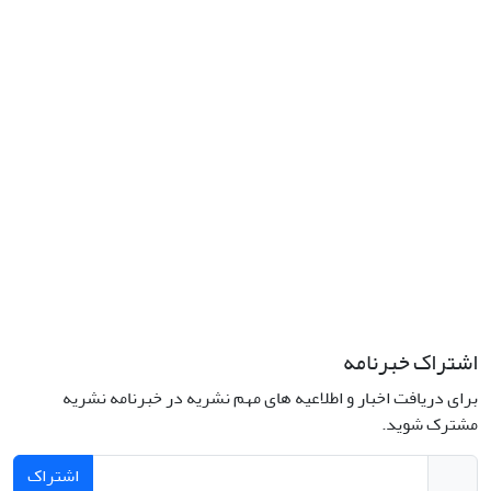
نشانی: تهران، خیابان جمهوری‌اسلامی، خیابان اردیبهشت، نبش خیابان
کمال‌زاده، شماره 43.
کد پستی: 1316683117
تلفن: 66414424-021 (تماس صرفاً از ساعت 9 الی 13 روزهای فرد)
پست الکترونیکی:
jplsq@ut.ac.ir
Creative Commons Attribution 4.0
This work is licensed under a
International License
اشتراک خبرنامه
برای دریافت اخبار و اطلاعیه های مهم نشریه در خبرنامه نشریه
مشترک شوید.
اشتراک