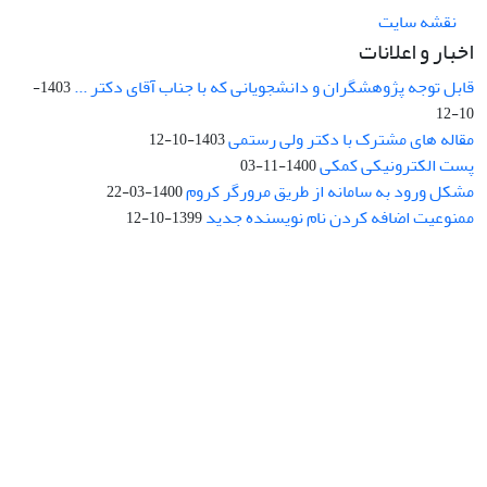
نقشه سایت
اخبار و اعلانات
قابل توجه پژوهشگران و دانشجویانی که با جناب آقای دکتر ...
1403-
10-12
مقاله های مشترک با دکتر ولی رستمی
1403-10-12
پست الکترونیکی کمکی
1400-11-03
مشکل ورود به سامانه از طریق مرورگر کروم
1400-03-22
ممنوعیت اضافه کردن نام نویسنده جدید
1399-10-12
نشانی: تهران، خیابان جمهوری‌اسلامی، خیابان اردیبهشت، نبش خیابان
کمال‌زاده، شماره 43.
کد پستی: 1316683117
تلفن: 66414424-021 (تماس صرفاً از ساعت 9 الی 13 روزهای فرد)
پست الکترونیکی:
jplsq@ut.ac.ir