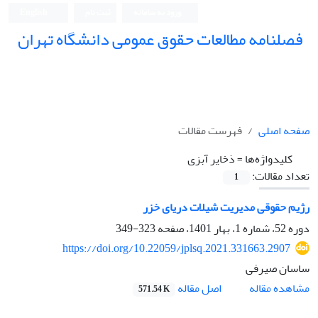
ورود به سامانه
ثبت نام
English
فصلنامه مطالعات حقوق عمومی دانشگاه تهران
دانشکده حقوق و علوم سیاسی دانشگاه تهران
صفحه اصلی
فهرست مقالات
کلیدواژه‌ها =
ذخایر آبزی
تعداد مقالات:
1
رژیم حقوقی مدیریت شیلات دریای خزر
دوره 52، شماره 1، بهار 1401، صفحه
323-349
https://doi.org/10.22059/jplsq.2021.331663.2907
ساسان صیرفی
اصل مقاله
مشاهده مقاله
571.54 K