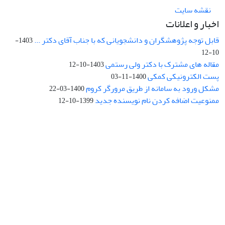
نقشه سایت
اخبار و اعلانات
قابل توجه پژوهشگران و دانشجویانی که با جناب آقای دکتر ...
1403-
10-12
مقاله های مشترک با دکتر ولی رستمی
1403-10-12
پست الکترونیکی کمکی
1400-11-03
مشکل ورود به سامانه از طریق مرورگر کروم
1400-03-22
ممنوعیت اضافه کردن نام نویسنده جدید
1399-10-12
نشانی: تهران، خیابان جمهوری‌اسلامی، خیابان اردیبهشت، نبش خیابان
کمال‌زاده، شماره 43.
کد پستی: 1316683117
تلفن: 66414424-021 (تماس صرفاً از ساعت 9 الی 13 روزهای فرد)
پست الکترونیکی:
jplsq@ut.ac.ir