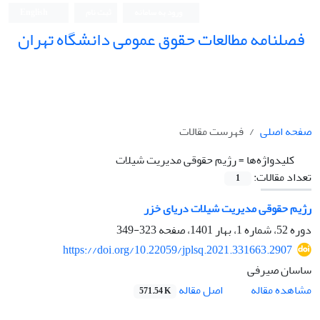
ورود به سامانه
ثبت نام
English
فصلنامه مطالعات حقوق عمومی دانشگاه تهران
دانشکده حقوق و علوم سیاسی دانشگاه تهران
صفحه اصلی
فهرست مقالات
کلیدواژه‌ها =
رژیم حقوقی مدیریت شیلات
تعداد مقالات:
1
رژیم حقوقی مدیریت شیلات دریای خزر
دوره 52، شماره 1، بهار 1401، صفحه
323-349
https://doi.org/10.22059/jplsq.2021.331663.2907
ساسان صیرفی
اصل مقاله
مشاهده مقاله
571.54 K