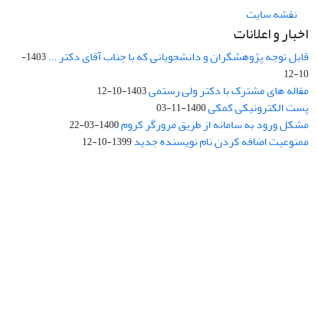
نقشه سایت
اخبار و اعلانات
قابل توجه پژوهشگران و دانشجویانی که با جناب آقای دکتر ...
1403-
10-12
مقاله های مشترک با دکتر ولی رستمی
1403-10-12
پست الکترونیکی کمکی
1400-11-03
مشکل ورود به سامانه از طریق مرورگر کروم
1400-03-22
ممنوعیت اضافه کردن نام نویسنده جدید
1399-10-12
نشانی: تهران، خیابان جمهوری‌اسلامی، خیابان اردیبهشت، نبش خیابان
کمال‌زاده، شماره 43.
کد پستی: 1316683117
تلفن: 66414424-021 (تماس صرفاً از ساعت 9 الی 13 روزهای فرد)
پست الکترونیکی:
jplsq@ut.ac.ir