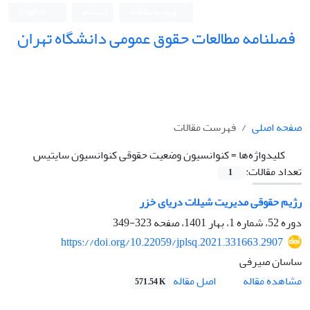
ورود به سامانه
ثبت نام
English
فصلنامه مطالعات حقوق عمومی دانشگاه تهران
دانشکده حقوق و علوم سیاسی دانشگاه تهران
صفحه اصلی
فهرست مقالات
کلیدواژه‌ها =
کنوانسیون وضعیت حقوقی کنوانسیون سایتیس
تعداد مقالات:
1
رژیم حقوقی مدیریت شیلات دریای خزر
دوره 52، شماره 1، بهار 1401، صفحه
323-349
https://doi.org/10.22059/jplsq.2021.331663.2907
ساسان صیرفی
اصل مقاله
مشاهده مقاله
571.54 K