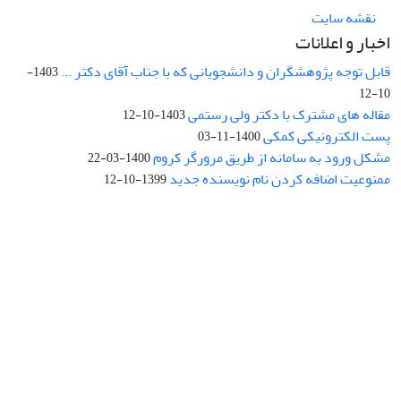
نقشه سایت
اخبار و اعلانات
قابل توجه پژوهشگران و دانشجویانی که با جناب آقای دکتر ...
1403-
10-12
مقاله های مشترک با دکتر ولی رستمی
1403-10-12
پست الکترونیکی کمکی
1400-11-03
مشکل ورود به سامانه از طریق مرورگر کروم
1400-03-22
ممنوعیت اضافه کردن نام نویسنده جدید
1399-10-12
نشانی: تهران، خیابان جمهوری‌اسلامی، خیابان اردیبهشت، نبش خیابان
کمال‌زاده، شماره 43.
کد پستی: 1316683117
تلفن: 66414424-021 (تماس صرفاً از ساعت 9 الی 13 روزهای فرد)
پست الکترونیکی:
jplsq@ut.ac.ir