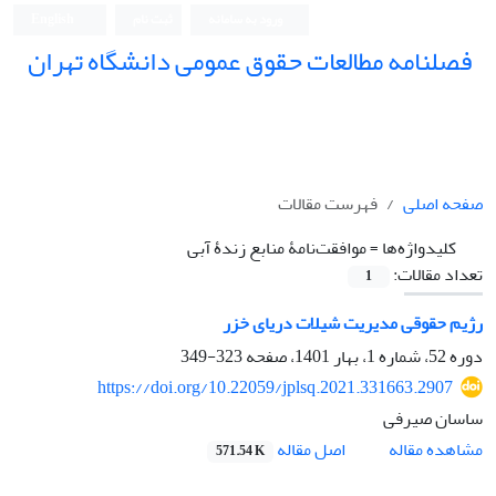
ورود به سامانه
ثبت نام
English
فصلنامه مطالعات حقوق عمومی دانشگاه تهران
دانشکده حقوق و علوم سیاسی دانشگاه تهران
صفحه اصلی
فهرست مقالات
کلیدواژه‌ها =
موافقت‌نامۀ منابع زندۀ آبی
تعداد مقالات:
1
رژیم حقوقی مدیریت شیلات دریای خزر
دوره 52، شماره 1، بهار 1401، صفحه
323-349
https://doi.org/10.22059/jplsq.2021.331663.2907
ساسان صیرفی
اصل مقاله
مشاهده مقاله
571.54 K