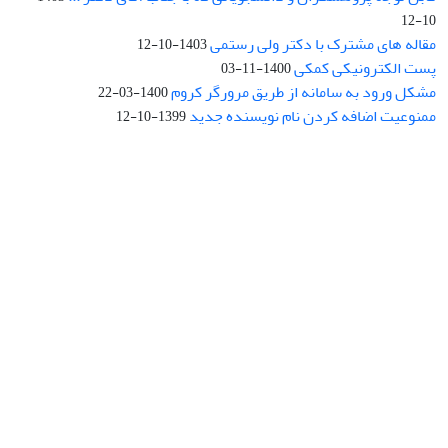
10-12
مقاله های مشترک با دکتر ولی رستمی
1403-10-12
پست الکترونیکی کمکی
1400-11-03
مشکل ورود به سامانه از طریق مرورگر کروم
1400-03-22
ممنوعیت اضافه کردن نام نویسنده جدید
1399-10-12
نشانی: تهران، خیابان جمهوری‌اسلامی، خیابان اردیبهشت، نبش خیابان
کمال‌زاده، شماره 43.
کد پستی: 1316683117
تلفن: 66414424-021 (تماس صرفاً از ساعت 9 الی 13 روزهای فرد)
پست الکترونیکی:
jplsq@ut.ac.ir
Creative Commons Attribution 4.0
This work is licensed under a
International License