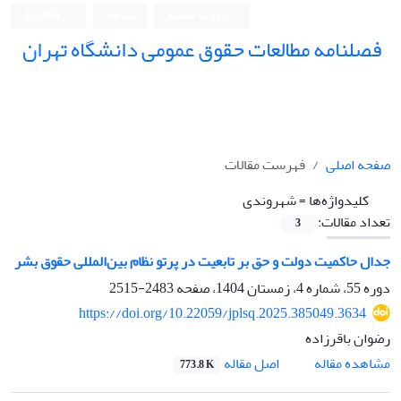
ورود به سامانه
ثبت نام
English
فصلنامه مطالعات حقوق عمومی دانشگاه تهران
دانشکده حقوق و علوم سیاسی دانشگاه تهران
صفحه اصلی
فهرست مقالات
کلیدواژه‌ها =
شهروندی
تعداد مقالات:
3
جدال حاکمیت دولت و حق بر تابعیت در پرتو نظام بین‌المللی حقوق بشر
دوره 55، شماره 4، زمستان 1404، صفحه
2483-2515
https://doi.org/10.22059/jplsq.2025.385049.3634
رضوان باقرزاده
اصل مقاله
مشاهده مقاله
773.8 K