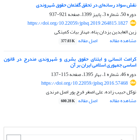
نقش سواد رسانه‌ای در تحقق گفتمان حقوق شهروندی
دوره 50، شماره 3، پاییز 1399، صفحه
921-937
https://doi.org/10.22059/jplsq.2019.264815.1827
زین العابدین یزدان پناه، مهناز بیات کمیتکی
اصل مقاله
مشاهده مقاله
377.03 K
کرامت انسانی و ابتنای حقوق بشری و شهروندی مندرج در قانون‌
اساسی جمهوری اسلامی ایران بر آن
دوره 46، شماره 1، بهار 1395، صفحه
115-137
https://doi.org/10.22059/jplsq.2016.57468
توکل حبیب زاده، علی اصغر فرج پور اصل مرندی
اصل مقاله
مشاهده مقاله
600.28 K