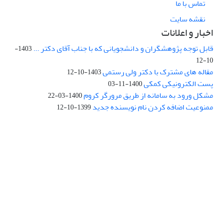
تماس با ما
نقشه سایت
اخبار و اعلانات
قابل توجه پژوهشگران و دانشجویانی که با جناب آقای دکتر ...
1403-
10-12
مقاله های مشترک با دکتر ولی رستمی
1403-10-12
پست الکترونیکی کمکی
1400-11-03
مشکل ورود به سامانه از طریق مرورگر کروم
1400-03-22
ممنوعیت اضافه کردن نام نویسنده جدید
1399-10-12
نشانی: تهران، خیابان جمهوری‌اسلامی، خیابان اردیبهشت، نبش خیابان
کمال‌زاده، شماره 43.
کد پستی: 1316683117
تلفن: 66414424-021 (تماس صرفاً از ساعت 9 الی 13 روزهای فرد)
پست الکترونیکی:
jplsq@ut.ac.ir