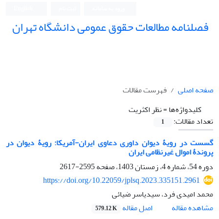
ورود به سامانه
ثبت نام
English
فصلنامه مطالعات حقوق عمومی دانشگاه تهران
دانشکده حقوق و علوم سیاسی دانشگاه تهران
صفحه اصلی
فهرست مقالات
کلیدواژه‌ها =
نظر اکثریت
تعداد مقالات:
1
گسست در رویۀ دیوان داوری دعاوی ایران-آمریکا: رویۀ دیوان در
پروندۀ اموال غیرنظامی ایران
دوره 54، شماره 4، زمستان 1403، صفحه
2595-2617
https://doi.org/10.22059/jplsq.2023.335151.2961
محمد امیدی فرد، سیدیاسر ضیائی
اصل مقاله
مشاهده مقاله
579.12 K