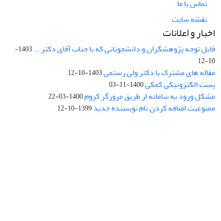
تماس با ما
نقشه سایت
اخبار و اعلانات
قابل توجه پژوهشگران و دانشجویانی که با جناب آقای دکتر ...
1403-
10-12
مقاله های مشترک با دکتر ولی رستمی
1403-10-12
پست الکترونیکی کمکی
1400-11-03
مشکل ورود به سامانه از طریق مرورگر کروم
1400-03-22
ممنوعیت اضافه کردن نام نویسنده جدید
1399-10-12
نشانی: تهران، خیابان جمهوری‌اسلامی، خیابان اردیبهشت، نبش خیابان
کمال‌زاده، شماره 43.
کد پستی: 1316683117
تلفن: 66414424-021 (تماس صرفاً از ساعت 9 الی 13 روزهای فرد)
پست الکترونیکی:
jplsq@ut.ac.ir