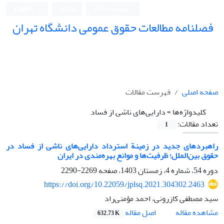
ورود به سامانه
ثبت نام
English
فصلنامه مطالعات حقوق عمومی دانشگاه تهران
دانشکده حقوق و علوم سیاسی دانشگاه تهران
صفحه اصلی
فهرست مقالات
کلیدواژه‌ها =
‏دارایی‌های ناشی از فساد
تعداد مقالات:
1
راهبردهای جدید در زمینة استرداد دارایی‌های ناشی از فساد در
حقوق ‏بین‌الملل؛ ظرفیت‌ها و موانع بهره‌مندی در ایران
دوره 54، شماره 4، زمستان 1403، صفحه
2269-2290
https://doi.org/10.22059/jplsq.2021.304302.2463
سید مصطفی کازرونی، احمد مؤمنی‌راد
اصل مقاله
مشاهده مقاله
632.73 K