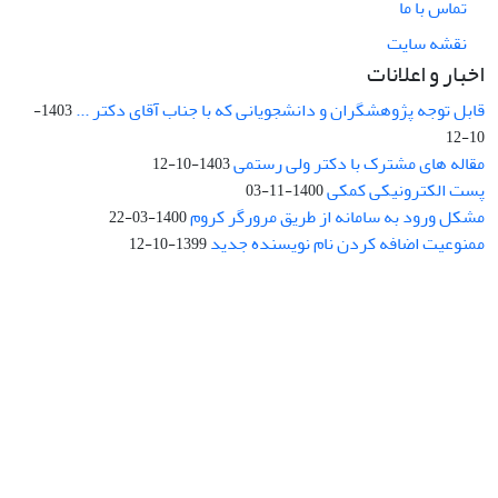
تماس با ما
نقشه سایت
اخبار و اعلانات
قابل توجه پژوهشگران و دانشجویانی که با جناب آقای دکتر ...
1403-
10-12
مقاله های مشترک با دکتر ولی رستمی
1403-10-12
پست الکترونیکی کمکی
1400-11-03
مشکل ورود به سامانه از طریق مرورگر کروم
1400-03-22
ممنوعیت اضافه کردن نام نویسنده جدید
1399-10-12
نشانی: تهران، خیابان جمهوری‌اسلامی، خیابان اردیبهشت، نبش خیابان
کمال‌زاده، شماره 43.
کد پستی: 1316683117
تلفن: 66414424-021 (تماس صرفاً از ساعت 9 الی 13 روزهای فرد)
پست الکترونیکی:
jplsq@ut.ac.ir