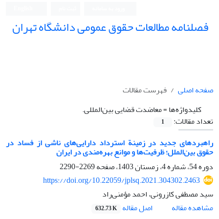
ورود به سامانه
ثبت نام
English
فصلنامه مطالعات حقوق عمومی دانشگاه تهران
دانشکده حقوق و علوم سیاسی دانشگاه تهران
صفحه اصلی
فهرست مقالات
کلیدواژه‌ها =
معاضدت ‏قضایی بین‌المللی.‏
تعداد مقالات:
1
راهبردهای جدید در زمینة استرداد دارایی‌های ناشی از فساد در
حقوق ‏بین‌الملل؛ ظرفیت‌ها و موانع بهره‌مندی در ایران
دوره 54، شماره 4، زمستان 1403، صفحه
2269-2290
https://doi.org/10.22059/jplsq.2021.304302.2463
سید مصطفی کازرونی، احمد مؤمنی‌راد
اصل مقاله
مشاهده مقاله
632.73 K