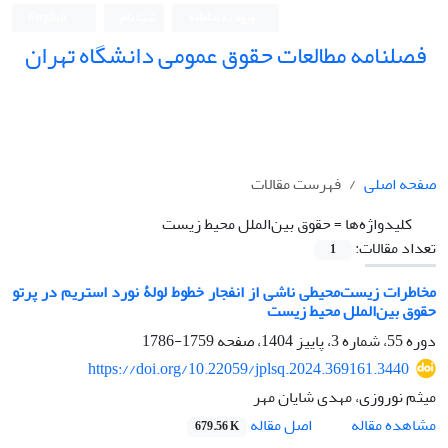
ورود به سامانه
ثبت نام
English
فصلنامه مطالعات حقوق عمومی دانشگاه تهران
دانشکده حقوق و علوم سیاسی دانشگاه تهران
صفحه اصلی
فهرست مقالات
کلیدواژه‌ها =
حقوق ‏بین‌الملل محیط زیست
تعداد مقالات:
1
مخاطرات زیست‌محیطی ناشی از انفجار خطوط لولۀ نورد ‌استریم در پرتو
‏حقوق بین‌الملل محیط ‌زیست
دوره 55، شماره 3، پاییز 1404، صفحه
1759-1786
https://doi.org/10.22059/jplsq.2024.369161.3440
میثم نوروزی، مهدی شایان مهر
اصل مقاله
مشاهده مقاله
679.56 K