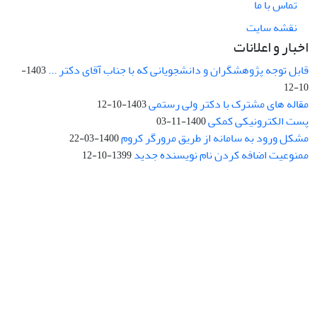
تماس با ما
نقشه سایت
اخبار و اعلانات
قابل توجه پژوهشگران و دانشجویانی که با جناب آقای دکتر ...
1403-
10-12
مقاله های مشترک با دکتر ولی رستمی
1403-10-12
پست الکترونیکی کمکی
1400-11-03
مشکل ورود به سامانه از طریق مرورگر کروم
1400-03-22
ممنوعیت اضافه کردن نام نویسنده جدید
1399-10-12
نشانی: تهران، خیابان جمهوری‌اسلامی، خیابان اردیبهشت، نبش خیابان
کمال‌زاده، شماره 43.
کد پستی: 1316683117
تلفن: 66414424-021 (تماس صرفاً از ساعت 9 الی 13 روزهای فرد)
پست الکترونیکی:
jplsq@ut.ac.ir