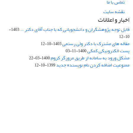
تماس با ما
نقشه سایت
اخبار و اعلانات
قابل توجه پژوهشگران و دانشجویانی که با جناب آقای دکتر ...
1403-
10-12
مقاله های مشترک با دکتر ولی رستمی
1403-10-12
پست الکترونیکی کمکی
1400-11-03
مشکل ورود به سامانه از طریق مرورگر کروم
1400-03-22
ممنوعیت اضافه کردن نام نویسنده جدید
1399-10-12
نشانی: تهران، خیابان جمهوری‌اسلامی، خیابان اردیبهشت، نبش خیابان
کمال‌زاده، شماره 43.
کد پستی: 1316683117
تلفن: 66414424-021 (تماس صرفاً از ساعت 9 الی 13 روزهای فرد)
پست الکترونیکی:
jplsq@ut.ac.ir