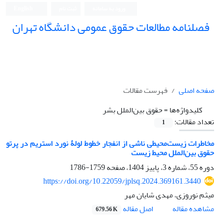
ورود به سامانه
ثبت نام
English
فصلنامه مطالعات حقوق عمومی دانشگاه تهران
دانشکده حقوق و علوم سیاسی دانشگاه تهران
صفحه اصلی
فهرست مقالات
کلیدواژه‌ها =
حقوق ‏بین‌الملل بشر
تعداد مقالات:
1
مخاطرات زیست‌محیطی ناشی از انفجار خطوط لولۀ نورد ‌استریم در پرتو
‏حقوق بین‌الملل محیط ‌زیست
دوره 55، شماره 3، پاییز 1404، صفحه
1759-1786
https://doi.org/10.22059/jplsq.2024.369161.3440
میثم نوروزی، مهدی شایان مهر
اصل مقاله
مشاهده مقاله
679.56 K