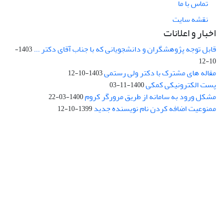
تماس با ما
نقشه سایت
اخبار و اعلانات
قابل توجه پژوهشگران و دانشجویانی که با جناب آقای دکتر ...
1403-
10-12
مقاله های مشترک با دکتر ولی رستمی
1403-10-12
پست الکترونیکی کمکی
1400-11-03
مشکل ورود به سامانه از طریق مرورگر کروم
1400-03-22
ممنوعیت اضافه کردن نام نویسنده جدید
1399-10-12
نشانی: تهران، خیابان جمهوری‌اسلامی، خیابان اردیبهشت، نبش خیابان
کمال‌زاده، شماره 43.
کد پستی: 1316683117
تلفن: 66414424-021 (تماس صرفاً از ساعت 9 الی 13 روزهای فرد)
پست الکترونیکی:
jplsq@ut.ac.ir