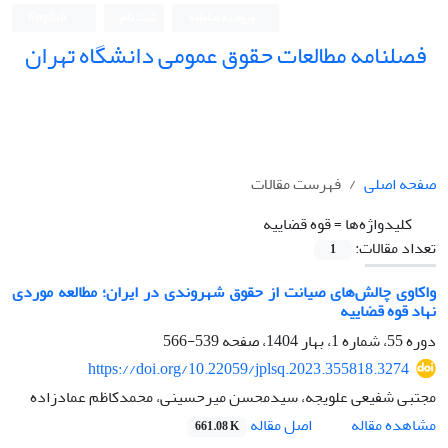
ورود به سامانه
ثبت نام
English
فصلنامه مطالعات حقوق عمومی دانشگاه تهران
دانشکده حقوق و علوم سیاسی دانشگاه تهران
صفحه اصلی
فهرست مقالات
کلیدواژه‌ها =
قوه قضاییه
تعداد مقالات:
1
واکاوی چالش‌های صیانت از حقوق شهروندی در ایران؛ مطالعه موردی
نهاد قوه قضاییه
دوره 55، شماره 1، بهار 1404، صفحه
539-566
https://doi.org/10.22059/jplsq.2023.355818.3274
مجتبی شفیعی علویجه، سیدمحسن میرحسینی، محمدکاظم عمادزاده
اصل مقاله
مشاهده مقاله
661.08 K