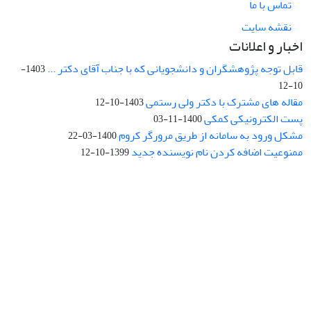
تماس با ما
نقشه سایت
اخبار و اعلانات
قابل توجه پژوهشگران و دانشجویانی که با جناب آقای دکتر ...
1403-
10-12
مقاله های مشترک با دکتر ولی رستمی
1403-10-12
پست الکترونیکی کمکی
1400-11-03
مشکل ورود به سامانه از طریق مرورگر کروم
1400-03-22
ممنوعیت اضافه کردن نام نویسنده جدید
1399-10-12
نشانی: تهران، خیابان جمهوری‌اسلامی، خیابان اردیبهشت، نبش خیابان
کمال‌زاده، شماره 43.
کد پستی: 1316683117
تلفن: 66414424-021 (تماس صرفاً از ساعت 9 الی 13 روزهای فرد)
پست الکترونیکی:
jplsq@ut.ac.ir