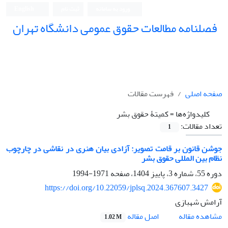
ورود به سامانه
ثبت نام
English
فصلنامه مطالعات حقوق عمومی دانشگاه تهران
دانشکده حقوق و علوم سیاسی دانشگاه تهران
صفحه اصلی
فهرست مقالات
کلیدواژه‌ها =
‏کمیتۀ‎ ‎حقوق‎ ‎بشر
تعداد مقالات:
1
دوره 55، شماره 3، پاییز 1404، صفحه
1971-1994
https://doi.org/10.22059/jplsq.2024.367607.3427
آرامش شهبازی
اصل مقاله
مشاهده مقاله
1.02 M