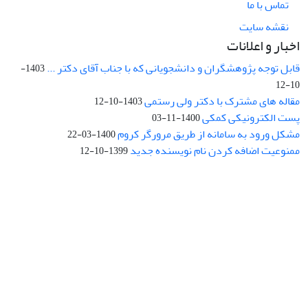
تماس با ما
نقشه سایت
اخبار و اعلانات
قابل توجه پژوهشگران و دانشجویانی که با جناب آقای دکتر ...
1403-
10-12
مقاله های مشترک با دکتر ولی رستمی
1403-10-12
پست الکترونیکی کمکی
1400-11-03
مشکل ورود به سامانه از طریق مرورگر کروم
1400-03-22
ممنوعیت اضافه کردن نام نویسنده جدید
1399-10-12
نشانی: تهران، خیابان جمهوری‌اسلامی، خیابان اردیبهشت، نبش خیابان
کمال‌زاده، شماره 43.
کد پستی: 1316683117
تلفن: 66414424-021 (تماس صرفاً از ساعت 9 الی 13 روزهای فرد)
پست الکترونیکی:
jplsq@ut.ac.ir