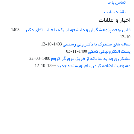
تماس با ما
نقشه سایت
اخبار و اعلانات
قابل توجه پژوهشگران و دانشجویانی که با جناب آقای دکتر ...
1403-
10-12
مقاله های مشترک با دکتر ولی رستمی
1403-10-12
پست الکترونیکی کمکی
1400-11-03
مشکل ورود به سامانه از طریق مرورگر کروم
1400-03-22
ممنوعیت اضافه کردن نام نویسنده جدید
1399-10-12
نشانی: تهران، خیابان جمهوری‌اسلامی، خیابان اردیبهشت، نبش خیابان
کمال‌زاده، شماره 43.
کد پستی: 1316683117
تلفن: 66414424-021 (تماس صرفاً از ساعت 9 الی 13 روزهای فرد)
پست الکترونیکی:
jplsq@ut.ac.ir