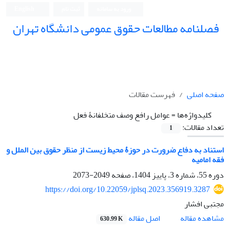
ورود به سامانه
ثبت نام
English
فصلنامه مطالعات حقوق عمومی دانشگاه تهران
دانشکده حقوق و علوم سیاسی دانشگاه تهران
صفحه اصلی
فهرست مقالات
کلیدواژه‌ها =
عوامل ‏رافع وصف متخلفانۀ فعل
تعداد مقالات:
1
استناد به دفاع ضرورت در حوزۀ محیط ‏زیست از منظر حقوق بین ‏الملل و
فقه امامیه
دوره 55، شماره 3، پاییز 1404، صفحه
2049-2073
https://doi.org/10.22059/jplsq.2023.356919.3287
مجتبی افشار
اصل مقاله
مشاهده مقاله
630.99 K