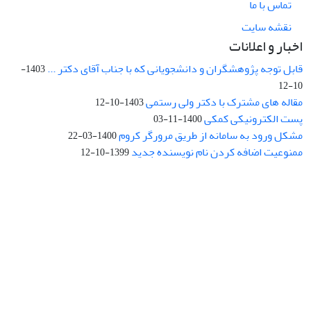
تماس با ما
نقشه سایت
اخبار و اعلانات
قابل توجه پژوهشگران و دانشجویانی که با جناب آقای دکتر ...
1403-
10-12
مقاله های مشترک با دکتر ولی رستمی
1403-10-12
پست الکترونیکی کمکی
1400-11-03
مشکل ورود به سامانه از طریق مرورگر کروم
1400-03-22
ممنوعیت اضافه کردن نام نویسنده جدید
1399-10-12
نشانی: تهران، خیابان جمهوری‌اسلامی، خیابان اردیبهشت، نبش خیابان
کمال‌زاده، شماره 43.
کد پستی: 1316683117
تلفن: 66414424-021 (تماس صرفاً از ساعت 9 الی 13 روزهای فرد)
پست الکترونیکی:
jplsq@ut.ac.ir