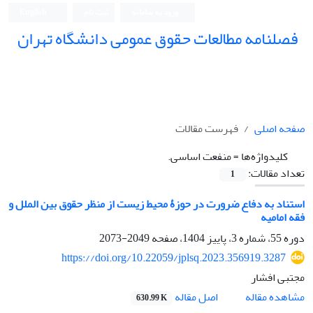
ورود به سامانه
ثبت نام
English
فصلنامه مطالعات حقوق عمومی دانشگاه تهران
دانشکده حقوق و علوم سیاسی دانشگاه تهران
صفحه اصلی
فهرست مقالات
کلیدواژه‌ها =
منفعت ‏اساسی.‏
تعداد مقالات:
1
استناد به دفاع ضرورت در حوزۀ محیط ‏زیست از منظر حقوق بین ‏الملل و
فقه امامیه
دوره 55، شماره 3، پاییز 1404، صفحه
2049-2073
https://doi.org/10.22059/jplsq.2023.356919.3287
مجتبی افشار
اصل مقاله
مشاهده مقاله
630.99 K