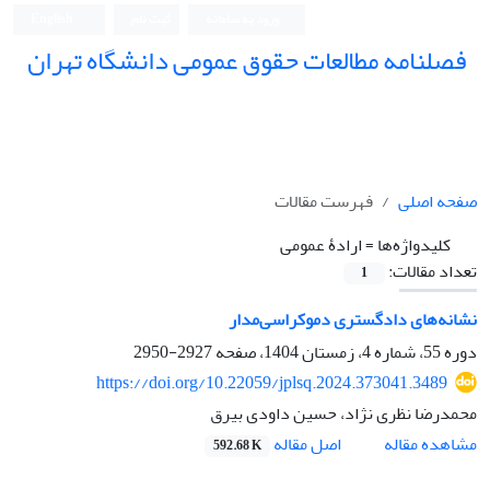
ورود به سامانه
ثبت نام
English
فصلنامه مطالعات حقوق عمومی دانشگاه تهران
دانشکده حقوق و علوم سیاسی دانشگاه تهران
صفحه اصلی
فهرست مقالات
کلیدواژه‌ها =
ارادۀ عمومی
تعداد مقالات:
1
نشانه‌های دادگستری دموکراسی‌مدار
دوره 55، شماره 4، زمستان 1404، صفحه
2927-2950
https://doi.org/10.22059/jplsq.2024.373041.3489
محمدرضا نظری نژاد، حسین داودی بیرق
اصل مقاله
مشاهده مقاله
592.68 K