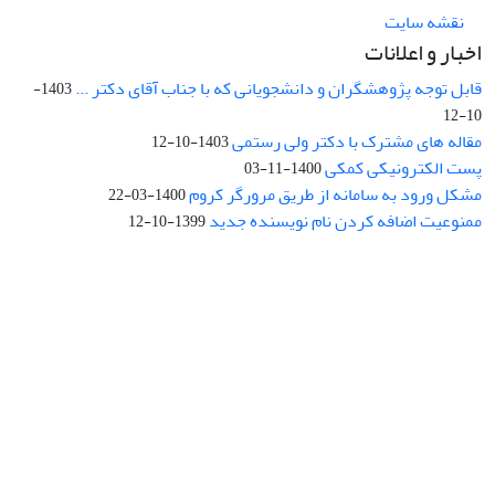
نقشه سایت
اخبار و اعلانات
قابل توجه پژوهشگران و دانشجویانی که با جناب آقای دکتر ...
1403-
10-12
مقاله های مشترک با دکتر ولی رستمی
1403-10-12
پست الکترونیکی کمکی
1400-11-03
مشکل ورود به سامانه از طریق مرورگر کروم
1400-03-22
ممنوعیت اضافه کردن نام نویسنده جدید
1399-10-12
نشانی: تهران، خیابان جمهوری‌اسلامی، خیابان اردیبهشت، نبش خیابان
کمال‌زاده، شماره 43.
کد پستی: 1316683117
تلفن: 66414424-021 (تماس صرفاً از ساعت 9 الی 13 روزهای فرد)
پست الکترونیکی:
jplsq@ut.ac.ir