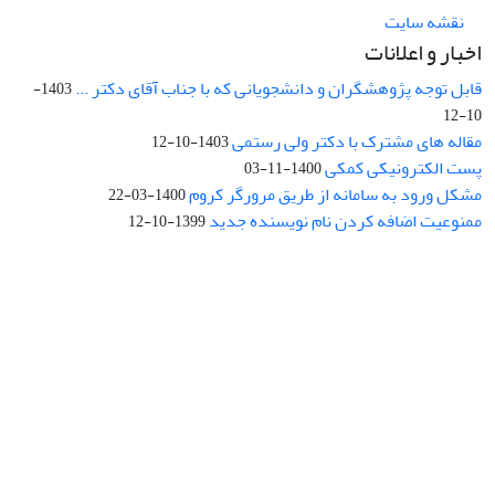
نقشه سایت
اخبار و اعلانات
قابل توجه پژوهشگران و دانشجویانی که با جناب آقای دکتر ...
1403-
10-12
مقاله های مشترک با دکتر ولی رستمی
1403-10-12
پست الکترونیکی کمکی
1400-11-03
مشکل ورود به سامانه از طریق مرورگر کروم
1400-03-22
ممنوعیت اضافه کردن نام نویسنده جدید
1399-10-12
نشانی: تهران، خیابان جمهوری‌اسلامی، خیابان اردیبهشت، نبش خیابان
کمال‌زاده، شماره 43.
کد پستی: 1316683117
تلفن: 66414424-021 (تماس صرفاً از ساعت 9 الی 13 روزهای فرد)
پست الکترونیکی:
jplsq@ut.ac.ir