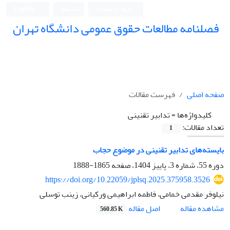
ورود به سامانه
ثبت نام
English
فصلنامه مطالعات حقوق عمومی دانشگاه تهران
دانشکده حقوق و علوم سیاسی دانشگاه تهران
صفحه اصلی
فهرست مقالات
کلیدواژه‌ها =
تدابیر تقنینی
تعداد مقالات:
1
بایسته‌های تدابیر تقنینی در موضوع حجاب
دوره 55، شماره 3، پاییز 1404، صفحه
1865-1888
https://doi.org/10.22059/jplsq.2025.375958.3526
نیلوفر مقدمی خمامی، فاطمه ابراهیمی ورکیانی، زینب توسلی
اصل مقاله
مشاهده مقاله
560.85 K