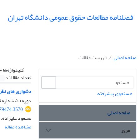
فصلنامه مطالعات حقوق عمومی دانشگاه تهران
صفحه اصلی
فهرست مقالات
کلیدواژه‌ها =
تعداد مقالات:
دشواری‏ های‎ ‎نظری‎ ‎و‎ ‎عملی‎ ‎اجرای‎ ‎حقوق‎ ‎بین‏ الملل‎ ‎بشردوستانه‎ ‎توسط‎ ‎کمیتۀ صلیب‎ ‎سرخ‎ ‎در‎ ‎سرزمین‏ های‎ ‎اشغالی‎ ‎فلسطین
جستجوی پیشرفته
دوره 55، شماره 4، زمستان 1404، صفحه
379474.3570
صفحه اصلی
مسعود علیزاده، 
مشاهده مقاله
مرور