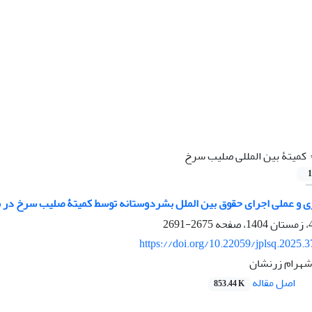
‎ ‎کمیتۀ‎ ‎بین ‏المللی‎ ‎صلیب‎ ‎سرخ‏
1
2675-2691
https://doi.org/10.22059/jplsq.2025.
شهرام زرنشان
اصل مقاله
853.44 K