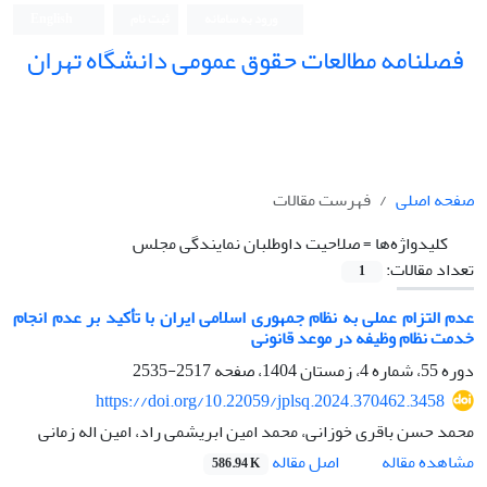
ورود به سامانه
ثبت نام
English
فصلنامه مطالعات حقوق عمومی دانشگاه تهران
دانشکده حقوق و علوم سیاسی دانشگاه تهران
صفحه اصلی
فهرست مقالات
کلیدواژه‌ها =
صلاحیت داوطلبان نمایندگی مجلس
تعداد مقالات:
1
عدم التزام عملی به نظام جمهوری اسلامی ایران با تأکید بر عدم انجام
خدمت نظام وظیفه در موعد قانونی
دوره 55، شماره 4، زمستان 1404، صفحه
2517-2535
https://doi.org/10.22059/jplsq.2024.370462.3458
محمد حسن باقری خوزانی، محمد امین ابریشمی راد، امین اله زمانی
اصل مقاله
مشاهده مقاله
586.94 K