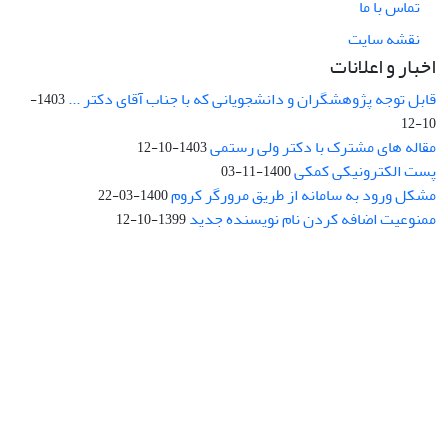
تماس با ما
نقشه سایت
اخبار و اعلانات
قابل توجه پژوهشگران و دانشجویانی که با جناب آقای دکتر ...
1403-
10-12
مقاله های مشترک با دکتر ولی رستمی
1403-10-12
پست الکترونیکی کمکی
1400-11-03
مشکل ورود به سامانه از طریق مرورگر کروم
1400-03-22
ممنوعیت اضافه کردن نام نویسنده جدید
1399-10-12
نشانی: تهران، خیابان جمهوری‌اسلامی، خیابان اردیبهشت، نبش خیابان
کمال‌زاده، شماره 43.
کد پستی: 1316683117
تلفن: 66414424-021 (تماس صرفاً از ساعت 9 الی 13 روزهای فرد)
پست الکترونیکی:
jplsq@ut.ac.ir