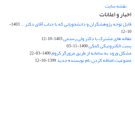
نقشه سایت
اخبار و اعلانات
قابل توجه پژوهشگران و دانشجویانی که با جناب آقای دکتر ...
1403-
10-12
مقاله های مشترک با دکتر ولی رستمی
1403-10-12
پست الکترونیکی کمکی
1400-11-03
مشکل ورود به سامانه از طریق مرورگر کروم
1400-03-22
ممنوعیت اضافه کردن نام نویسنده جدید
1399-10-12
نشانی: تهران، خیابان جمهوری‌اسلامی، خیابان اردیبهشت، نبش خیابان
کمال‌زاده، شماره 43.
کد پستی: 1316683117
تلفن: 66414424-021 (تماس صرفاً از ساعت 9 الی 13 روزهای فرد)
پست الکترونیکی:
jplsq@ut.ac.ir