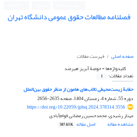
ورود به سامانه
ثبت نام
English
فصلنامه مطالعات حقوق عمومی دانشگاه تهران
دانشکده حقوق و علوم سیاسی دانشگاه تهران
صفحه اصلی
فهرست مقالات
کلیدواژه‌ها =
حوضۀ آبریز هیرمند
تعداد مقالات:
1
حقابۀ زیست‌محیطی تالاب‌های هامون از منظر حقوق بین‌الملل
دوره 55، شماره 4، زمستان 1404، صفحه
2635-2656
https://doi.org/10.22059/jplsq.2024.378314.3556
مهناز رشیدی، محمدحسین رمضانی قوام‌آبادی
اصل مقاله
مشاهده مقاله
587.63 K