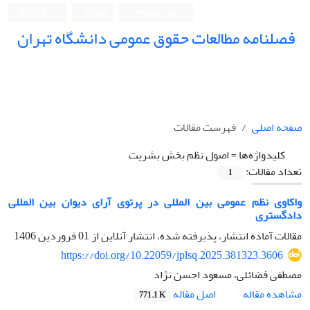
ورود به سامانه
ثبت نام
English
فصلنامه مطالعات حقوق عمومی دانشگاه تهران
دانشکده حقوق و علوم سیاسی دانشگاه تهران
صفحه اصلی
فهرست مقالات
کلیدواژه‌ها =
اصول نظم ‏بخش بشریت
تعداد مقالات:
1
واکاوی نظم عمومی بین ‏المللی در پرتوی آرای دیوان بین‏ المللی
دادگستری
مقالات آماده انتشار، پذیرفته شده، انتشار آنلاین از
01 فروردین 1406
https://doi.org/10.22059/jplsq.2025.381323.3606
مصطفی فضائلی، مسعود احسن نژاد
اصل مقاله
مشاهده مقاله
771.1 K