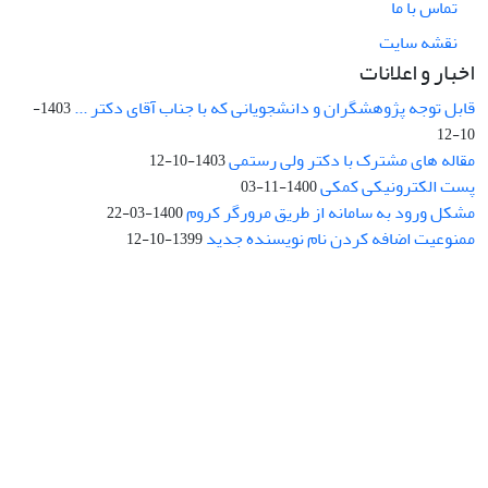
تماس با ما
نقشه سایت
اخبار و اعلانات
قابل توجه پژوهشگران و دانشجویانی که با جناب آقای دکتر ...
1403-
10-12
مقاله های مشترک با دکتر ولی رستمی
1403-10-12
پست الکترونیکی کمکی
1400-11-03
مشکل ورود به سامانه از طریق مرورگر کروم
1400-03-22
ممنوعیت اضافه کردن نام نویسنده جدید
1399-10-12
نشانی: تهران، خیابان جمهوری‌اسلامی، خیابان اردیبهشت، نبش خیابان
کمال‌زاده، شماره 43.
کد پستی: 1316683117
تلفن: 66414424-021 (تماس صرفاً از ساعت 9 الی 13 روزهای فرد)
پست الکترونیکی:
jplsq@ut.ac.ir