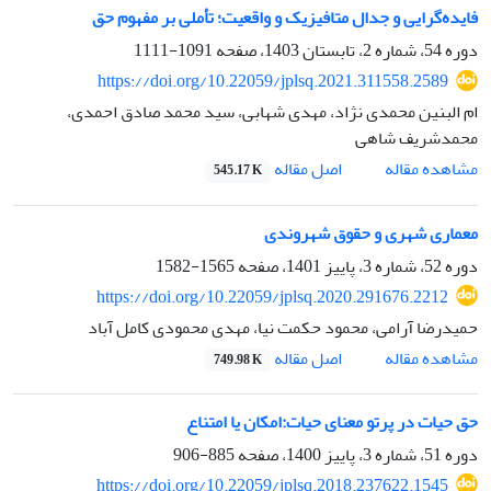
فایده‌گرایی و جدال متافیزیک و واقعیت؛ تأملی بر مفهوم حق
دوره 54، شماره 2، تابستان 1403، صفحه
1091-1111
https://doi.org/10.22059/jplsq.2021.311558.2589
ام البنین محمدی نژاد، مهدی شهابی، سید محمد صادق احمدی،
محمدشریف شاهی
اصل مقاله
مشاهده مقاله
545.17 K
معماری شهری و حقوق شهروندی
دوره 52، شماره 3، پاییز 1401، صفحه
1565-1582
https://doi.org/10.22059/jplsq.2020.291676.2212
حمیدرضا آرامی، محمود حکمت نیا، مهدی محمودی کامل آباد
اصل مقاله
مشاهده مقاله
749.98 K
حق حیات در پرتو معنای حیات:امکان یا امتناع
دوره 51، شماره 3، پاییز 1400، صفحه
885-906
https://doi.org/10.22059/jplsq.2018.237622.1545