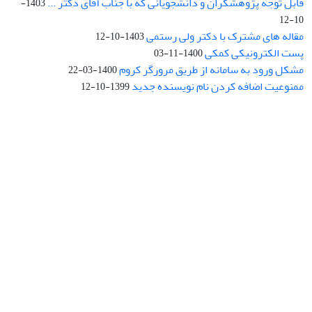
قابل توجه پژوهشگران و دانشجویانی که با جناب آقای دکتر ...
1403-
10-12
مقاله های مشترک با دکتر ولی رستمی
1403-10-12
پست الکترونیکی کمکی
1400-11-03
مشکل ورود به سامانه از طریق مرورگر کروم
1400-03-22
ممنوعیت اضافه کردن نام نویسنده جدید
1399-10-12
نشانی: تهران، خیابان جمهوری‌اسلامی، خیابان اردیبهشت، نبش خیابان
کمال‌زاده، شماره 43.
کد پستی: 1316683117
تلفن: 66414424-021 (تماس صرفاً از ساعت 9 الی 13 روزهای فرد)
پست الکترونیکی:
jplsq@ut.ac.ir
Creative Commons Attribution 4.0
This work is licensed under a