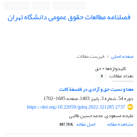
ورود به سامانه
ثبت نام
English
فصلنامه مطالعات حقوق عمومی دانشگاه تهران
دانشکده حقوق و علوم سیاسی دانشگاه تهران
صفحه اصلی
فهرست مقالات
کلیدواژه‌ها =
حق
تعداد مقالات:
8
معنا و نسبت حق و آزادی در فلسفة کانت
دوره 54، شماره 3، پاییز 1403، صفحه
1685-1702
https://doi.org/10.22059/jplsq.2022.321285.2737
ملیحه مسعودی، محمدحسین طالبی
اصل مقاله
مشاهده مقاله
807.78 K