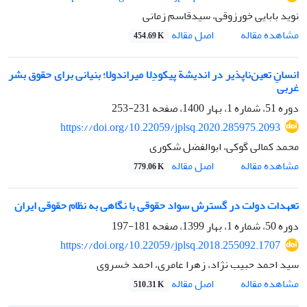
نوید بابایی خورزوقی، سیدقاسم زمانی
اصل مقاله
مشاهده مقاله
454.69 K
انسانِ تعین‌ناپذیر در اندیشة پیکودِلا میراندولا؛ بنیانی برای حقوق بشر
غربی
دوره 51، شماره 1، بهار 1400، صفحه
231-253
https://doi.org/10.22059/jplsq.2020.285975.2093
محمد کمالی گوکی، ابوالفضل شکوری
اصل مقاله
مشاهده مقاله
779.06 K
تعهدات دولت در گسترش سواد حقوقی با نگاهی به نظام حقوقی ایران
دوره 50، شماره 1، بهار 1399، صفحه
181-197
https://doi.org/10.22059/jplsq.2018.255092.1707
سید احمد حبیب نژاد، زهرا عامری، احمد خسروی
اصل مقاله
مشاهده مقاله
510.31 K