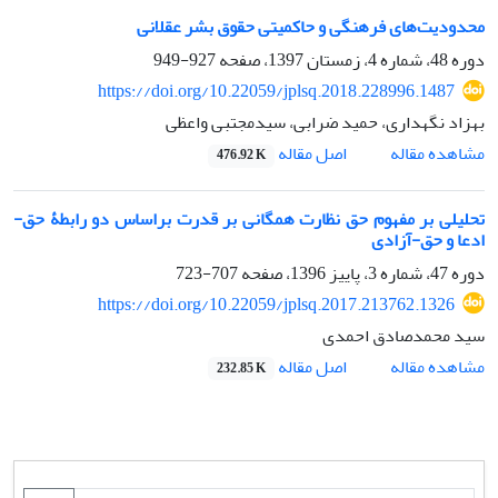
محدودیت‌های فرهنگی و حاکمیتی حقوق بشر عقلانی
دوره 48، شماره 4، زمستان 1397، صفحه
927-949
https://doi.org/10.22059/jplsq.2018.228996.1487
بهزاد نگهداری، حمید ضرابی، سیدمجتبی واعظی
اصل مقاله
مشاهده مقاله
476.92 K
تحلیلی بر مفهوم حق نظارت همگانی بر قدرت براساس دو رابطۀ حق-
ادعا و حق-آزادی
دوره 47، شماره 3، پاییز 1396، صفحه
707-723
https://doi.org/10.22059/jplsq.2017.213762.1326
سید محمدصادق احمدی
اصل مقاله
مشاهده مقاله
232.85 K