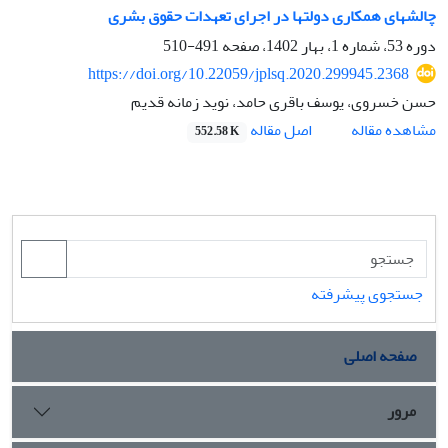
چالش‏های همکاری دولت‏ها در اجرای تعهدات حقوق بشری
دوره 53، شماره 1، بهار 1402، صفحه
491-510
https://doi.org/10.22059/jplsq.2020.299945.2368
حسن خسروی، یوسف باقری حامد، نوید زمانه قدیم
اصل مقاله
مشاهده مقاله
552.58 K
جستجوی پیشرفته
صفحه اصلی
مرور