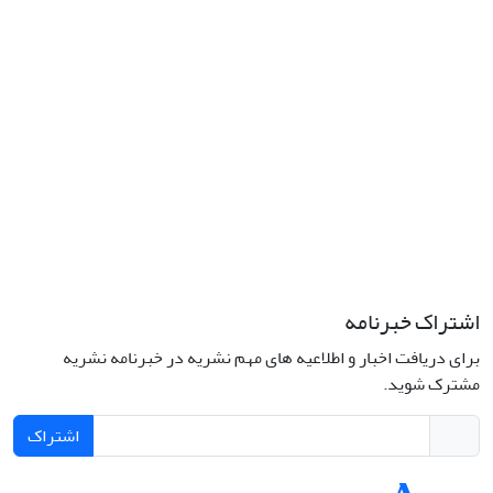
کد پستی: 1316683117
تلفن: 66414424-021 (تماس صرفاً از ساعت 9 الی 13 روزهای فرد)
پست الکترونیکی:
jplsq@ut.ac.ir
Creative Commons Attribution 4.0
This work is licensed under a
International License
اشتراک خبرنامه
برای دریافت اخبار و اطلاعیه های مهم نشریه در خبرنامه نشریه
مشترک شوید.
اشتراک