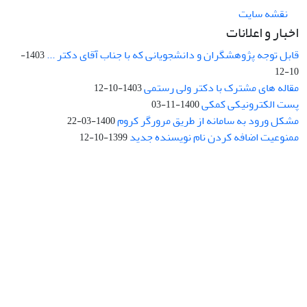
نقشه سایت
اخبار و اعلانات
قابل توجه پژوهشگران و دانشجویانی که با جناب آقای دکتر ...
1403-
10-12
مقاله های مشترک با دکتر ولی رستمی
1403-10-12
پست الکترونیکی کمکی
1400-11-03
مشکل ورود به سامانه از طریق مرورگر کروم
1400-03-22
ممنوعیت اضافه کردن نام نویسنده جدید
1399-10-12
نشانی: تهران، خیابان جمهوری‌اسلامی، خیابان اردیبهشت، نبش خیابان
کمال‌زاده، شماره 43.
کد پستی: 1316683117
تلفن: 66414424-021 (تماس صرفاً از ساعت 9 الی 13 روزهای فرد)
پست الکترونیکی:
jplsq@ut.ac.ir