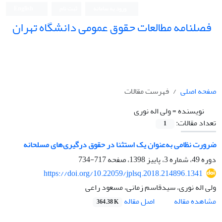
ورود به سامانه
ثبت نام
English
فصلنامه مطالعات حقوق عمومی دانشگاه تهران
دانشکده حقوق و علوم سیاسی دانشگاه تهران
صفحه اصلی
فهرست مقالات
نویسنده =
ولی اله نوری
تعداد مقالات:
1
ضرورت نظامی به‌عنوان یک استثنا در حقوق درگیری‌های مسلحانه
دوره 49، شماره 3، پاییز 1398، صفحه
717-734
https://doi.org/10.22059/jplsq.2018.214896.1341
ولی اله نوری، سیدقاسم زمانی، مسعود راعی
اصل مقاله
مشاهده مقاله
364.38 K