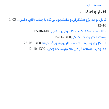
نقشه سایت
اخبار و اعلانات
قابل توجه پژوهشگران و دانشجویانی که با جناب آقای دکتر ...
1403-
10-12
مقاله های مشترک با دکتر ولی رستمی
1403-10-12
پست الکترونیکی کمکی
1400-11-03
مشکل ورود به سامانه از طریق مرورگر کروم
1400-03-22
ممنوعیت اضافه کردن نام نویسنده جدید
1399-10-12
نشانی: تهران، خیابان جمهوری‌اسلامی، خیابان اردیبهشت، نبش خیابان
کمال‌زاده، شماره 43.
کد پستی: 1316683117
تلفن: 66414424-021 (تماس صرفاً از ساعت 9 الی 13 روزهای فرد)
پست الکترونیکی:
jplsq@ut.ac.ir