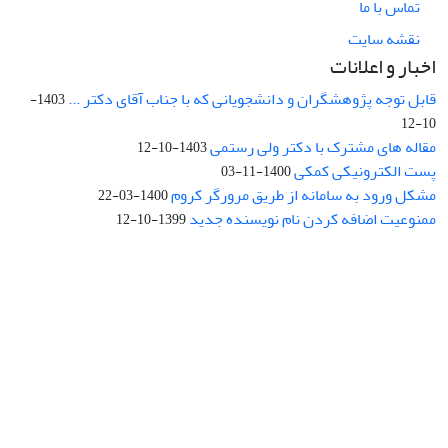
تماس با ما
نقشه سایت
اخبار و اعلانات
قابل توجه پژوهشگران و دانشجویانی که با جناب آقای دکتر ...
1403-
10-12
مقاله های مشترک با دکتر ولی رستمی
1403-10-12
پست الکترونیکی کمکی
1400-11-03
مشکل ورود به سامانه از طریق مرورگر کروم
1400-03-22
ممنوعیت اضافه کردن نام نویسنده جدید
1399-10-12
نشانی: تهران، خیابان جمهوری‌اسلامی، خیابان اردیبهشت، نبش خیابان
کمال‌زاده، شماره 43.
کد پستی: 1316683117
تلفن: 66414424-021 (تماس صرفاً از ساعت 9 الی 13 روزهای فرد)
پست الکترونیکی:
jplsq@ut.ac.ir