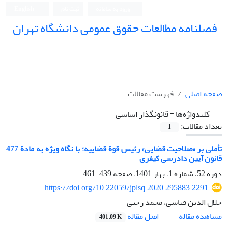
ورود به سامانه
ثبت نام
English
فصلنامه مطالعات حقوق عمومی دانشگاه تهران
دانشکده حقوق و علوم سیاسی دانشگاه تهران
صفحه اصلی
فهرست مقالات
کلیدواژه‌ها =
قانونگذار اساسی
تعداد مقالات:
1
تأملی بر «صلاحیت قضایی» رئیس قوة قضاییه؛ با نگاه ویژه به مادة 477
قانون آیین دادرسی کیفری
دوره 52، شماره 1، بهار 1401، صفحه
439-461
https://doi.org/10.22059/jplsq.2020.295883.2291
جلال الدین قیاسی، محمد رجبی
اصل مقاله
مشاهده مقاله
401.09 K