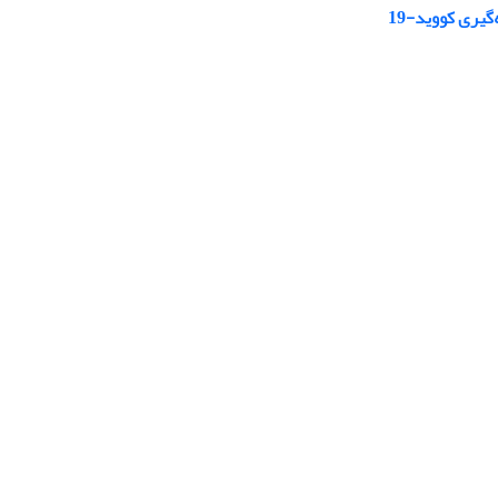
یری کووید-19