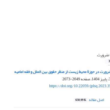
ضرورت
3
رورت در حوزۀ محیط ‏زیست از منظر حقوق بین ‏الملل و فقه امامیه
2049-2073
https://doi.org/10.22059/jplsq.2023.
اصل مقاله
630.99 K