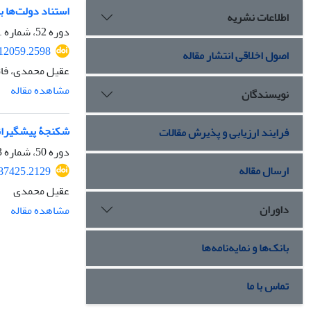
استناد دولت‌ها ب
اطلاعات نشریه
دوره 52، شماره 1، بهار 1401، صفحه
312059.2598
اصول اخلاقی انتشار مقاله
عقیل محمدی، فا
مشاهده مقاله
نویسندگان
شکنجۀ پیشگیرانه
فرایند ارزیابی و پذیرش مقالات
دوره 50، شماره 3، پاییز 1399، صفحه
ارسال مقاله
287425.2129
عقیل محمدی
داوران
مشاهده مقاله
بانک‌ها و نمایه‌نامه‌ها
تماس با ما