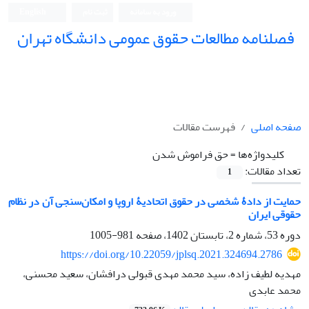
ورود به سامانه
ثبت نام
English
فصلنامه مطالعات حقوق عمومی دانشگاه تهران
دانشکده حقوق و علوم سیاسی دانشگاه تهران
صفحه اصلی
فهرست مقالات
کلیدواژه‌ها =
حق ‏فراموش‌ شدن
تعداد مقالات:
1
حمایت از دادۀ شخصی در حقوق اتحادیۀ اروپا و امکان‌سنجی آن در نظام
حقوقی ‏ایران
دوره 53، شماره 2، تابستان 1402، صفحه
981-1005
https://doi.org/10.22059/jplsq.2021.324694.2786
مهدیه لطیف زاده، سید محمد مهدی قبولی درافشان، سعید محسنی،
محمد عابدی