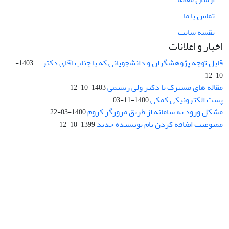
تماس با ما
نقشه سایت
اخبار و اعلانات
قابل توجه پژوهشگران و دانشجویانی که با جناب آقای دکتر ...
1403-
10-12
مقاله های مشترک با دکتر ولی رستمی
1403-10-12
پست الکترونیکی کمکی
1400-11-03
مشکل ورود به سامانه از طریق مرورگر کروم
1400-03-22
ممنوعیت اضافه کردن نام نویسنده جدید
1399-10-12
نشانی: تهران، خیابان جمهوری‌اسلامی، خیابان اردیبهشت، نبش خیابان
کمال‌زاده، شماره 43.
کد پستی: 1316683117
تلفن: 66414424-021 (تماس صرفاً از ساعت 9 الی 13 روزهای فرد)
پست الکترونیکی:
jplsq@ut.ac.ir