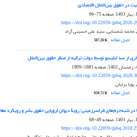
یت در حقوق بین‌الملل اقتصادی
75-96
https://doi.org/10.22059/jplsq.2020.
، محمد شمسایی، سید علی حسینی آزاد
اصل مقاله
587.26 K
ری از سد ایلیسو توسط دولت ترکیه از منظر حقوق بین‌الملل
1881-1909
https://doi.org/10.22059/jplsq.2020.
پویا برلیان
اصل مقاله
950.71 K
ر شبه‌جرم‌های فراسرزمینی: رویۀ دیوان اروپایی حقوق بشر و رویکرد مغای
49-68
https://doi.org/10.22059/jplsq.2018.
ح نصیری، سیدقاسم زمانی، حاتم صادقی زیازی، علی توکلی طبسی