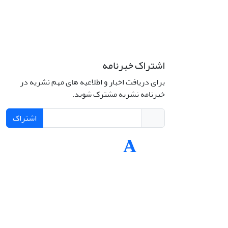
اشتراک خبرنامه
لامی، خیابان
شماره 43.
برای دریافت اخبار و اطلاعیه های مهم نشریه در
خبرنامه نشریه مشترک شوید.
اشتراک
تلفن: 66414424-021 (تماس صرفاً از ساعت 9 الی
jplsq@u
This work is li
Attributi