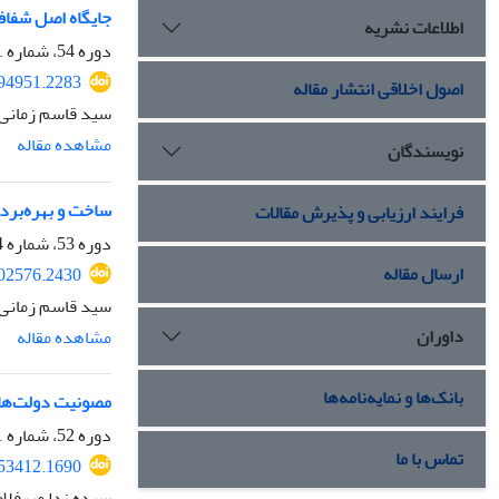
جایگاه اصل شفاف
اطلاعات نشریه
دوره 54، شماره 1، بهار 1403، صفحه
294951.2283
اصول اخلاقی انتشار مقاله
سید قاسم زمانی
مشاهده مقاله
نویسندگان
ساخت و بهره‌بردا
فرایند ارزیابی و پذیرش مقالات
دوره 53، شماره 4، زمستان 1402، صفحه
ارسال مقاله
302576.2430
سید قاسم زمانی، 
داوران
مشاهده مقاله
بانک‌ها و نمایه‌نامه‌ها
مصونیت دولت‌ها د
دوره 52، شماره 1، بهار 1401، صفحه
تماس با ما
253412.1690
سیده ندا میرفلا