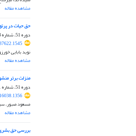
مشاهده مقاله
حق حیات در پرتو 
دوره 51، شماره 3، پاییز 1400، صفحه
237622.1545
نوید بابایی خور
مشاهده مقاله
منزلت برتر منشور
دوره 51، شماره 1، بهار 1400، صفحه
216038.1356
مسعود صبور، سید
مشاهده مقاله
بررسی حق بشری د