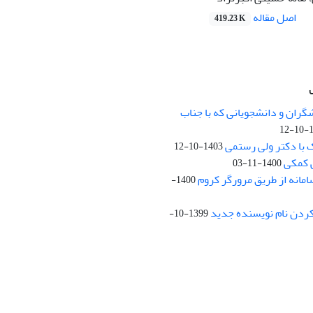
اصل مقاله
419.23 K
نشانی: تهران، خیابان جمهوری‌اس
اردیبهشت، نبش خیابان کمال‌زاده، 
گران و دانشجویانی که با جناب
14
کد پستی: 1316683117
 با دکتر ولی رستمی
1403-10-12
 کمکی
1400-11-03
مانه از طریق مرورگر کروم
13 روزهای فرد)
1400-
پست الکترونیکی:
t.ac.ir
ردن نام نویسنده جدید
1399-10-
Creative Commons
censed under a
on 4.0 International License