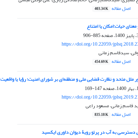
اصل مقاله
403.34 K
معنای حیات:امکان یا امتناع
885-906
https://doi.org/10.22059/jplsq.2018.
زوقی، سیدقاسم زمانی
اصل مقاله
454.69 K
 ملل متحد و نظارت قضایی ملی و منطقه‌ای بر شورای امنیت؛ رؤیا یا واقعیت؟
147-169
https://doi.org/10.22059/jplsq.2019.
 قاسم زمانی، مسعود راعی
اصل مقاله
835.18 K
سترسی به آب در پرتو رویۀ دیوان داوری ایکسید