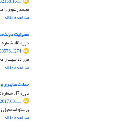
232158.1511
محمد رضوی راد، 
مشاهده مقاله
مصونیت دولت‌ها 
دوره 48، شماره 1، بهار 1397، صفحه
208576.1274
فرزانه سیف زاده
مشاهده مقاله
حملات سایبری و 
دوره 47، شماره 2، تابستان 1396، صفحه
.2017.63111
پرستو اسمعیل زا
مشاهده مقاله