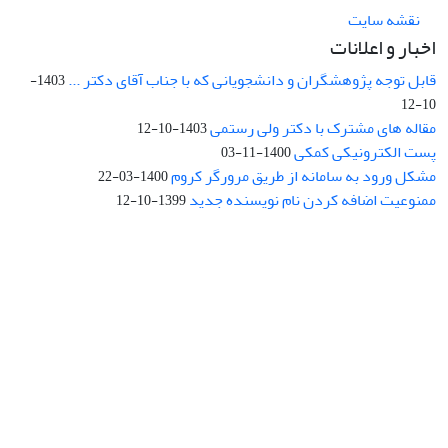
نقشه سایت
اخبار و اعلانات
قابل توجه پژوهشگران و دانشجویانی که با جناب آقای دکتر ...
1403-
10-12
مقاله های مشترک با دکتر ولی رستمی
1403-10-12
پست الکترونیکی کمکی
1400-11-03
مشکل ورود به سامانه از طریق مرورگر کروم
1400-03-22
ممنوعیت اضافه کردن نام نویسنده جدید
1399-10-12
نشانی: تهران، خیابان جمهوری‌اسلامی، خیابان اردیبهشت، نبش خیابان
کمال‌زاده، شماره 43.
کد پستی: 1316683117
تلفن: 66414424-021 (تماس صرفاً از ساعت 9 الی 13 روزهای فرد)
پست الکترونیکی:
jplsq@ut.ac.ir