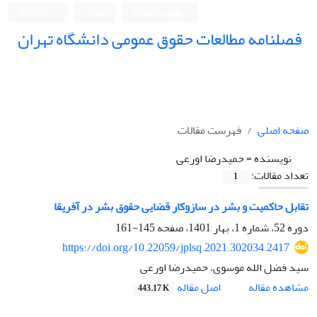
ورود به سامانه
ثبت نام
English
فصلنامه مطالعات حقوق عمومی دانشگاه تهران
دانشکده حقوق و علوم سیاسی دانشگاه تهران
صفحه اصلی
فهرست مقالات
نویسنده =
حمیدرضا اورعی
تعداد مقالات:
1
تقابل حاکمیت و بشر در سازوکار قضایی حقوق بشر در آفریقا
دوره 52، شماره 1، بهار 1401، صفحه
145-161
https://doi.org/10.22059/jplsq.2021.302034.2417
سید فضل الله موسوی، حمیدرضا اورعی
اصل مقاله
مشاهده مقاله
443.17 K