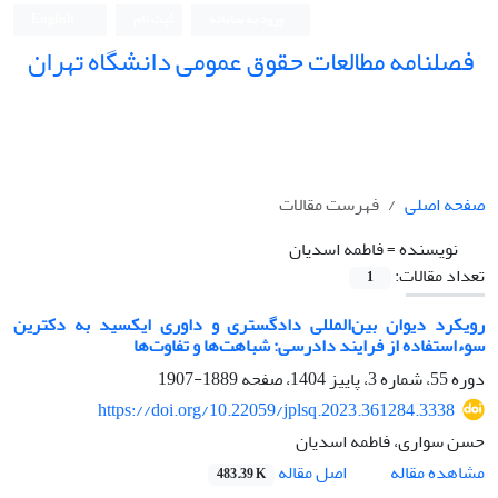
ورود به سامانه
ثبت نام
English
فصلنامه مطالعات حقوق عمومی دانشگاه تهران
دانشکده حقوق و علوم سیاسی دانشگاه تهران
صفحه اصلی
فهرست مقالات
نویسنده =
فاطمه اسدیان
تعداد مقالات:
1
رویکرد دیوان بین‌المللی دادگستری و داوری ایکسید به دکترین
‏سوءاستفاده از فرایند دادرسی: شباهت‌ها و تفاوت‌ها
دوره 55، شماره 3، پاییز 1404، صفحه
1889-1907
https://doi.org/10.22059/jplsq.2023.361284.3338
حسن سواری، فاطمه اسدیان
اصل مقاله
مشاهده مقاله
483.39 K