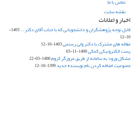
تماس با ما
نقشه سایت
اخبار و اعلانات
قابل توجه پژوهشگران و دانشجویانی که با جناب آقای دکتر ...
1403-
10-12
مقاله های مشترک با دکتر ولی رستمی
1403-10-12
پست الکترونیکی کمکی
1400-11-03
مشکل ورود به سامانه از طریق مرورگر کروم
1400-03-22
ممنوعیت اضافه کردن نام نویسنده جدید
1399-10-12
نشانی: تهران، خیابان جمهوری‌اسلامی، خیابان اردیبهشت، نبش خیابان
کمال‌زاده، شماره 43.
کد پستی: 1316683117
تلفن: 66414424-021 (تماس صرفاً از ساعت 9 الی 13 روزهای فرد)
پست الکترونیکی:
jplsq@ut.ac.ir