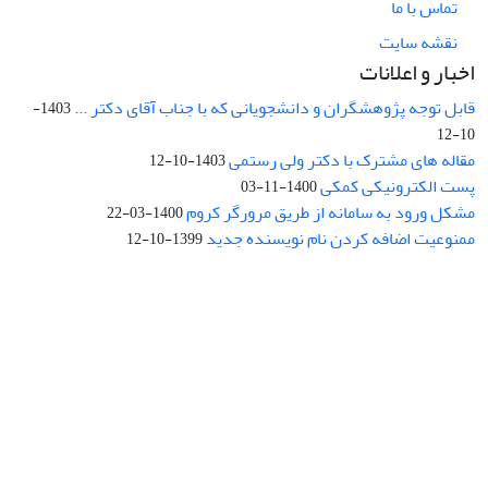
تماس با ما
نقشه سایت
اخبار و اعلانات
قابل توجه پژوهشگران و دانشجویانی که با جناب آقای دکتر ...
1403-
10-12
مقاله های مشترک با دکتر ولی رستمی
1403-10-12
پست الکترونیکی کمکی
1400-11-03
مشکل ورود به سامانه از طریق مرورگر کروم
1400-03-22
ممنوعیت اضافه کردن نام نویسنده جدید
1399-10-12
نشانی: تهران، خیابان جمهوری‌اسلامی، خیابان اردیبهشت، نبش خیابان
کمال‌زاده، شماره 43.
کد پستی: 1316683117
تلفن: 66414424-021 (تماس صرفاً از ساعت 9 الی 13 روزهای فرد)
پست الکترونیکی:
jplsq@ut.ac.ir