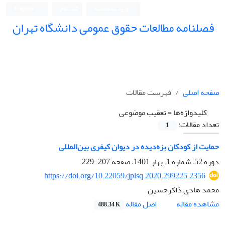
ورود به سامانه
ثبت نام
English
فصلنامه مطالعات حقوق عمومی دانشگاه تهران
دانشکده حقوق و علوم سیاسی دانشگاه تهران
صفحه اصلی
فهرست مقالات
کلیدواژه‌ها =
تعقیب موضوعی
تعداد مقالات:
1
حمایت از کودکان بزه‌دیده در دیوان کیفری بین‌المللی
دوره 52، شماره 1، بهار 1401، صفحه
207-229
https://doi.org/10.22059/jplsq.2020.299225.2356
محمد هادی ذاکرحسین
اصل مقاله
مشاهده مقاله
488.34 K