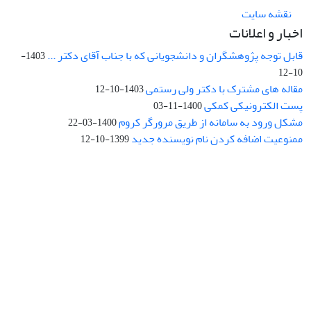
نقشه سایت
اخبار و اعلانات
قابل توجه پژوهشگران و دانشجویانی که با جناب آقای دکتر ...
1403-
10-12
مقاله های مشترک با دکتر ولی رستمی
1403-10-12
پست الکترونیکی کمکی
1400-11-03
مشکل ورود به سامانه از طریق مرورگر کروم
1400-03-22
ممنوعیت اضافه کردن نام نویسنده جدید
1399-10-12
نشانی: تهران، خیابان جمهوری‌اسلامی، خیابان اردیبهشت، نبش خیابان
کمال‌زاده، شماره 43.
کد پستی: 1316683117
تلفن: 66414424-021 (تماس صرفاً از ساعت 9 الی 13 روزهای فرد)
پست الکترونیکی:
jplsq@ut.ac.ir