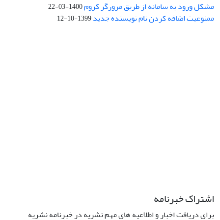
مشکل ورود به سامانه از طریق مرورگر کروم
1400-03-22
ممنوعیت اضافه کردن نام نویسنده جدید
1399-10-12
نشانی: تهران، خیابان جمهوری‌اسلامی، خیابان اردیبهشت، نبش خیابان
کمال‌زاده، شماره 43.
کد پستی: 1316683117
تلفن: 66414424-021 (تماس صرفاً از ساعت 9 الی 13 روزهای فرد)
پست الکترونیکی:
jplsq@ut.ac.ir
Creative Commons Attribution 4.0
This work is licensed under a
International License
اشتراک خبرنامه
برای دریافت اخبار و اطلاعیه های مهم نشریه در خبرنامه نشریه