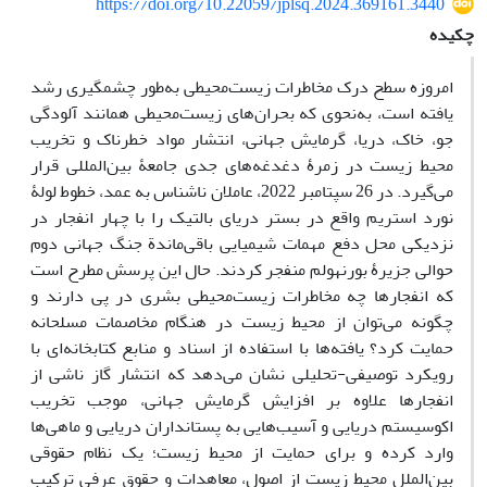
https://doi.org/10.22059/jplsq.2024.369161.3440
چکیده
امروزه سطح درک مخاطرات زیست‌محیطی به‌طور چشمگیری رشد
یافته است، به‌نحوی که بحران‌های زیست‌محیطی همانند آلودگی
جو، خاک، دریا، گرمایش جهانی، انتشار مواد خطرناک و تخریب
محیط ‌زیست در زمرۀ دغدغه‌های جدی جامعۀ بین‌المللی قرار
می‌گیرد. در 26 سپتامبر 2022، عاملان ناشناس به عمد، خطوط لولۀ
نورد استریم واقع در بستر دریای بالتیک را با چهار انفجار در
نزدیکی محل دفع مهمات شیمیایی باقی‌ماندة جنگ جهانی دوم
حوالی جزیرۀ بورنهولم منفجر کردند. حال این پرسش مطرح است
که انفجارها چه مخاطرات زیست‌محیطی بشری در پی دارند و
چگونه می‌توان از محیط ‌زیست در هنگام مخاصمات مسلحانه
حمایت کرد؟ یافته‌ها با استفاده از اسناد و منابع کتابخانه‌ای با
رویکرد توصیفی-تحلیلی نشان می‌دهد که انتشار گاز ناشی از
انفجارها علاوه بر افزایش گرمایش جهانی، موجب تخریب
اکوسیستم دریایی و آسیب‌هایی به پستانداران دریایی و ماهی‌ها
وارد کرده و برای حمایت از محیط ‌زیست؛ یک نظام حقوقی
بین‌الملل محیط ‌زیست از اصول، معاهدات و حقوق عرفی ترکیب