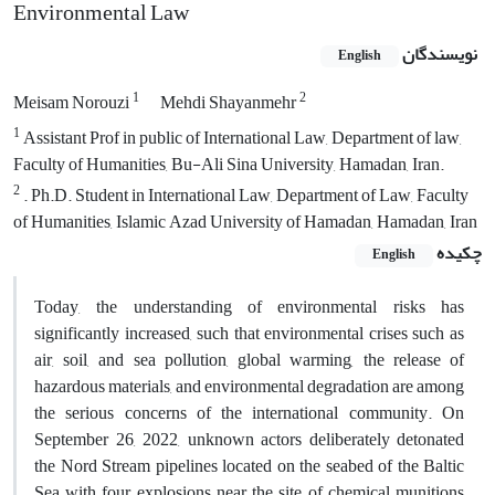
Environmental Law
نویسندگان
English
1
2
Meisam Norouzi
Mehdi Shayanmehr
1
Assistant Prof in public of International Law, Department of law,
Faculty of Humanities, Bu-Ali ‎Sina University, Hamadan, Iran‎.
2
‎. Ph.D. Student in International Law, Department of Law, Faculty
of Humanities, Islamic Azad ‎University of Hamadan, Hamadan, Iran‎
چکیده
English
Today, the understanding of environmental risks has
significantly increased, such that environmental crises such as
air, soil, and sea pollution, global warming, the release of
hazardous materials, and environmental degradation are among
the serious concerns of the international community. On
September 26, 2022, unknown actors deliberately detonated
the Nord Stream pipelines located on the seabed of the Baltic
Sea with four explosions near the site of chemical munitions