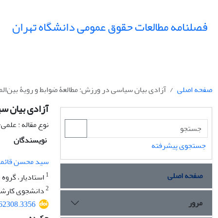
فصلنامه مطالعات حقوق عمومی دانشگاه تهران
صفحه اصلی
آزادی بیان سیاسی در ورزش: مطالعۀ ضوابط و رویۀ بین‌الم
آزادی بیان سی
نوع مقاله : علم
نویسندگان
جستجوی پیشرفته
سید محسن قائم
صفحه اصلی
1
استادیار، گروه
2
دانشجوی کارشنا
مرور
362308.3356