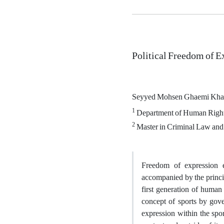
Political Freedom of Ex
Seyyed Mohsen Ghaemi Kh
1
Department of Human Rights 
2
Master in Criminal Law and C
Freedom of expression en
accompanied by the principl
first generation of human 
concept of sports by gove
expression within the spo