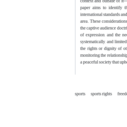
context and outside of it—
paper aims to identify t
international standards and
area. These considerations
the captive audience doctr
of expression, and the nee
systematically, and limited
the rights or dignity of o
monitoring the relationship
a peaceful society that up
sports
sports rights
freed