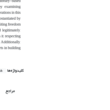
 library-based
 by examining
rations in this
bstantiated by
miting freedom
 legitimately,
 it, respecting
 Additionally,
ts in building
کلیدواژه‌ها
sh
مراجع