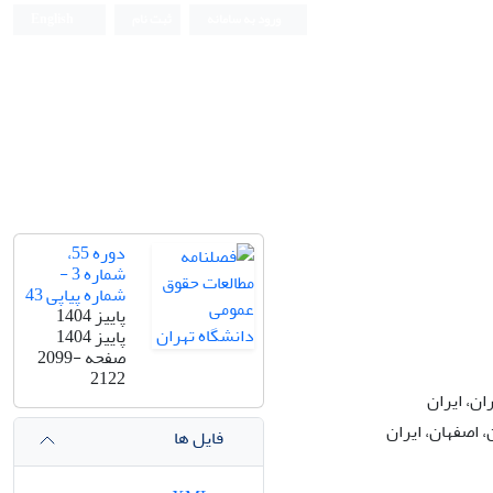
ورود به سامانه
ثبت نام
English
دانشکده حقوق و علوم سیاسی دانشگاه تهران
دوره 55،
شماره 3 -
شماره پیاپی 43
پاییز 1404
پاییز 1404
صفحه
2099-
2122
، ایران‏
اصفهان، ایران‏
فایل ها