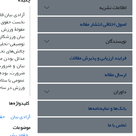
چکیده
اطلاعات نشریه
آزادی بیان ق
نخست حقوق بش
اصول اخلاقی انتشار مقاله
مقولۀ ورزش ت
بیان ورزشکار
نویسندگان
توصیفی-تحلیلی
چالش‌های تحد
فرایند ارزیابی و پذیرش مقالات
مدلل بودن مح
بیان و ضرورت
ضرورت، بوده 
ارسال مقاله
عمومی یا سلا
ورزش در ساخت
داوران
کلیدواژه‌ها
بانک‌ها و نمایه‌نامه‌ها
آزادی بیان
حقو
تماس با ما
موضوعات
حقوق بشر