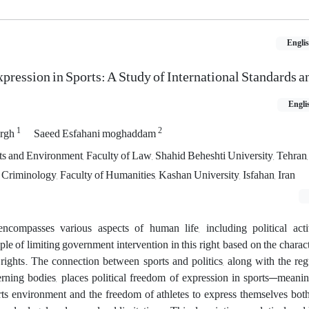
Engli
pression in Sports: A Study of International Standards a
Engli
1
2
argh
Saeed Esfahani moghaddam
and Environment, Faculty of Law, Shahid Beheshti University, ‎Tehran, 
riminology, Faculty of Humanities, Kashan University, Isfahan, Iran‎
compasses various aspects of human life, including political activ
e of limiting government intervention in this right, based on the characte
rights. The connection between sports and politics, along with the reg
rning bodies, places political freedom of expression in sports—meani
rts environment and the freedom of athletes to express themselves both