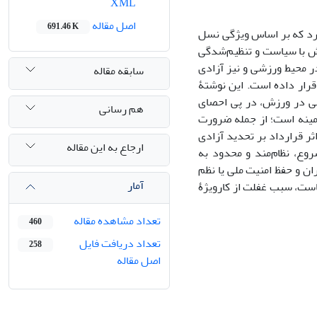
XML
اصل مقاله
691.46 K
یرد که بر اساس ویژگی نسل
 با سیاست و تنظیم‌شدگی
ر محیط ورزشی و نیز آزادی
سابقه مقاله
قرار داده است. این نوشتۀ
یاسی در ورزش، در پی احصای
هم رسانی
مینه است؛ از جمله ضرورت
ر قرارداد بر تحدید آزادی
ارجاع به این مقاله
وع، نظام‌مند و محدود به
ن و حفظ امنیت ملی یا نظم
آمار
ست، سبب غفلت از کارویژۀ
تعداد مشاهده مقاله
460
تعداد دریافت فایل
258
اصل مقاله